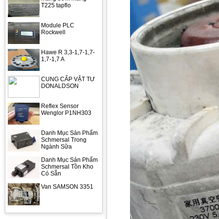
T225 tapflo
Module PLC
Rockwell
Hawe R 3,3-1,7-1,7-
1,7-1,7 A
CUNG CẤP VẬT TƯ
DONALDSON
Reflex Sensor
Wenglor P1NH303
Danh Mục Sản Phẩm
Schmersal Trong
Ngành Sữa
Danh Mục Sản Phẩm
Schmersal Tồn Kho
Có Sẵn
Van SAMSON 3351