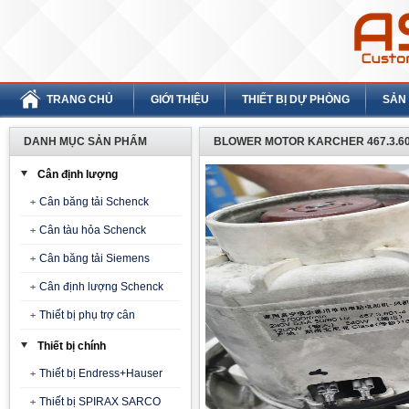
TRANG CHỦ
GIỚI THIỆU
THIẾT BỊ DỰ PHÒNG
SẢN
DANH MỤC SẢN PHẨM
BLOWER MOTOR KARCHER 467.3.601-4
Cân định lượng
Cân băng tải Schenck
Cân tàu hỏa Schenck
Cân băng tải Siemens
Cân định lượng Schenck
Thiết bị phụ trợ cân
Thiết bị chính
Thiết bị Endress+Hauser
Thiết bị SPIRAX SARCO