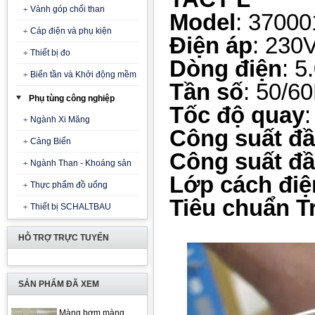
Vành góp chổi than
Model
: 3700
Cáp điện và phụ kiện
Điện áp
: 230
Thiết bị đo
Dòng điện
: 5
Biến tần và Khởi động mềm
Tần số
: 50/6
Phụ tùng công nghiệp
Tốc độ quay
Ngành Xi Măng
Công suất đầ
Cảng Biển
Công suất đầ
Ngành Than - Khoáng sản
Lớp cách điệ
Thực phẩm đồ uống
Tiêu chuẩn 
Thiết bị SCHALTBAU
HỖ TRỢ TRỰC TUYẾN
SẢN PHẨM ĐÃ XEM
Màng bơm màng