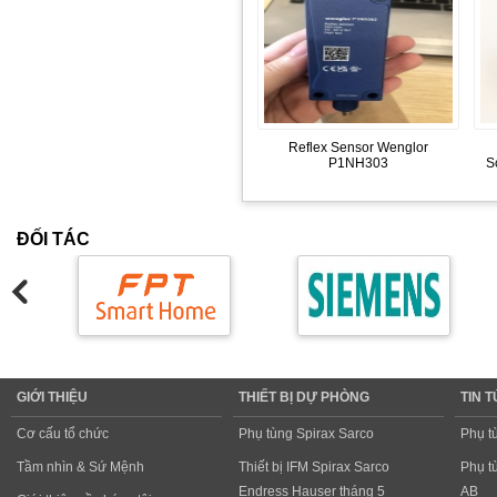
Reflex Sensor Wenglor
P1NH303
S
ĐỐI TÁC
GIỚI THIỆU
THIẾT BỊ DỰ PHÒNG
TIN 
Cơ cấu tổ chức
Phụ tùng Spirax Sarco
Phụ t
Tầm nhìn & Sứ Mệnh
Thiết bị IFM Spirax Sarco
Phụ t
Endress Hauser tháng 5
AB