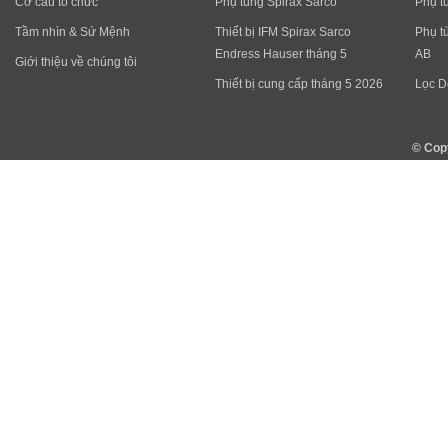
Cơ cấu tổ chức
Phụ tùng Spirax Sarco
Phụ t
Tầm nhìn & Sứ Mệnh
Thiết bị IFM Spirax Sarco
Phụ t
Endress Hauser tháng 5
AB
Giới thiệu về chúng tôi
Thiết bị cung cấp tháng 5 2026
Lọc D
© Cop