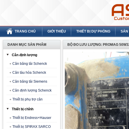
TRANG CHỦ
GIỚI THIỆU
THIẾT BỊ DỰ PHÒNG
SẢN
DANH MỤC SẢN PHẨM
BỘ ĐO LƯU LƯỢNG: PROMAG 50W32
Cân định lượng
Cân băng tải Schenck
Cân tàu hỏa Schenck
Cân băng tải Siemens
Cân định lượng Schenck
Thiết bị phụ trợ cân
Thiết bị chính
Thiết bị Endress+Hauser
Thiết bị SPIRAX SARCO