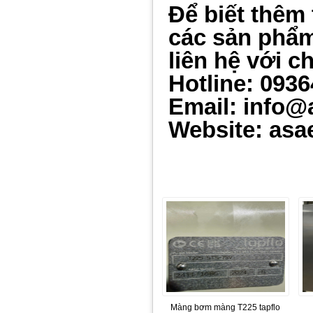
Để biết thêm 
các sản ph
ẩ
liên hệ với c
Hotline: 093
Email: info@
Website: asa
Màng bơm màng T225 tapflo