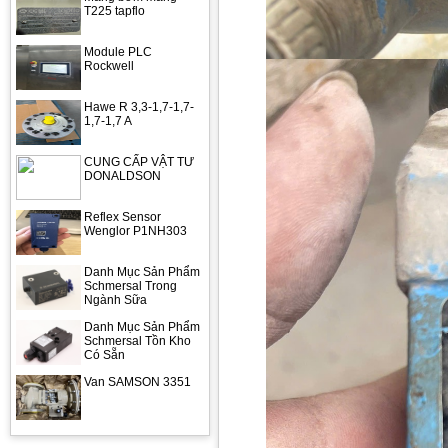
T225 tapflo
Module PLC
Rockwell
Hawe R 3,3-1,7-1,7-
1,7-1,7 A
CUNG CẤP VẬT TƯ
DONALDSON
Reflex Sensor
Wenglor P1NH303
Danh Mục Sản Phẩm
Schmersal Trong
Ngành Sữa
Danh Mục Sản Phẩm
Schmersal Tồn Kho
Có Sẵn
Van SAMSON 3351