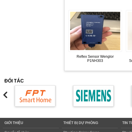
Reflex Sensor Wenglor
P1NH303
S
ĐỐI TÁC
GIỚI THIỆU
THIẾT BỊ DỰ PHÒNG
TIN 