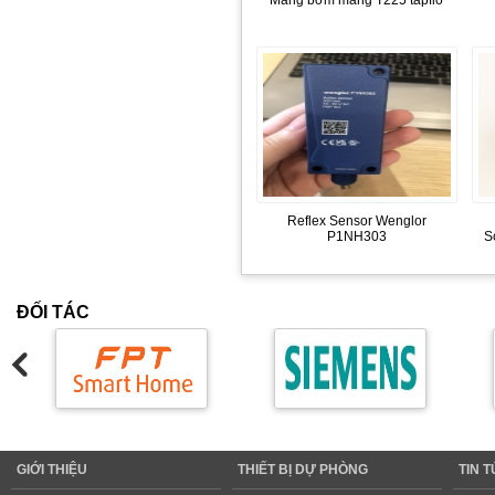
Màng bơm màng T225 tapflo
Reflex Sensor Wenglor
P1NH303
S
ĐỐI TÁC
GIỚI THIỆU
THIẾT BỊ DỰ PHÒNG
TIN 