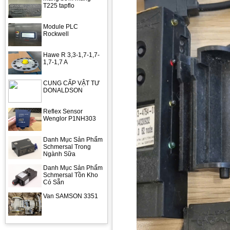
T225 tapflo
Module PLC
Rockwell
Hawe R 3,3-1,7-1,7-
1,7-1,7 A
CUNG CẤP VẬT TƯ
DONALDSON
Reflex Sensor
Wenglor P1NH303
Danh Mục Sản Phẩm
Schmersal Trong
Ngành Sữa
Danh Mục Sản Phẩm
Schmersal Tồn Kho
Có Sẵn
Van SAMSON 3351