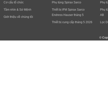
Cơ cấu tổ chức
Phụ tùng Spirax Sarco
Phụ t
Tầm nhìn & Sứ Mệnh
Thiết bị IFM Spirax Sarco
Phụ t
Endress Hauser tháng 5
AB
Giới thiệu về chúng tôi
Thiết bị cung cấp tháng 5 2026
Lọc D
© Cop