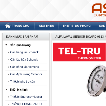
TRANG CHỦ
GIỚI THIỆU
THIẾT BỊ DỰ PHÒNG
SẢN
DANH MỤC SẢN PHẨM
ALFA LAVAL SENSOR BOARD 9613-4
Cân định lượng
Cân băng tải Schenck
Cân tàu hỏa Schenck
Cân băng tải Siemens
Cân định lượng Schenck
Thiết bị phụ trợ cân
Thiết bị chính
Thiết bị Endress+Hauser
Thiết bị SPIRAX SARCO