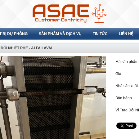
T BỊ DỰ PHÒNG
SẢN PHẨM VÀ DỊCH VỤ
TIN TỨC
LIÊN HỆ
 ĐỔI NHIỆT PHE - ALFA LAVAL
Mã sản phẩm
Giá
Nhà sản xuất
Bảo hành
Vỉ Trao Đổi Nh