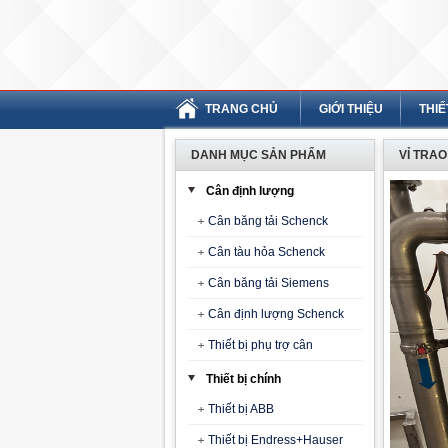
TRANG CHỦ
GIỚI THIỆU
THIẾ
DANH MỤC SẢN PHẨM
VỈ TRAO
Cân định lượng
Cân băng tải Schenck
Cân tàu hỏa Schenck
Cân băng tải Siemens
Cân định lượng Schenck
Thiết bị phụ trợ cân
Thiết bị chính
Thiết bị ABB
Thiết bị Endress+Hauser