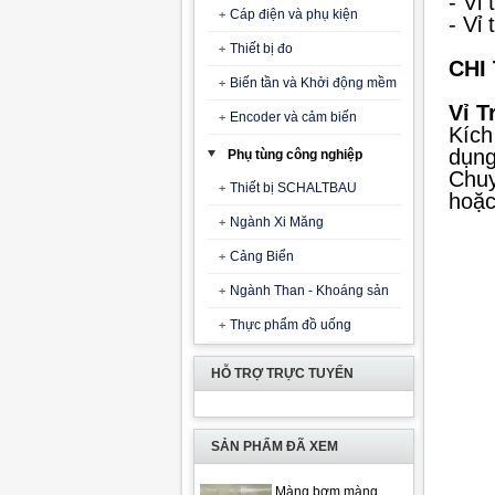
-
Vỉ 
Cáp điện và phụ kiện
-
Vỉ 
Thiết bị đo
CHI
Biến tần và Khởi động mềm
Vỉ T
Encoder và cảm biến
Kích
dụng
Phụ tùng công nghiệp
Chuy
Thiết bị SCHALTBAU
hoặc
Ngành Xi Măng
Cảng Biển
Ngành Than - Khoáng sản
Thực phẩm đồ uống
HỖ TRỢ TRỰC TUYẾN
SẢN PHẨM ĐÃ XEM
Màng bơm màng