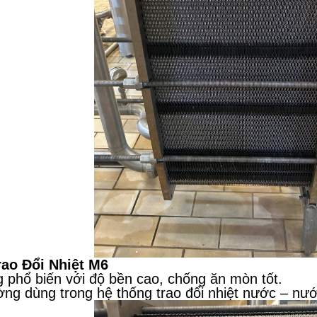
rao Đổi Nhiệt M6
 phổ biến với độ bền cao, chống ăn mòn tốt.
ng dùng trong hệ thống trao đổi nhiệt nước – nướ