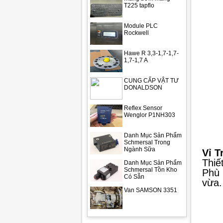
T225 tapflo
Module PLC
Rockwell
Hawe R 3,3-1,7-1,7-
1,7-1,7 A
CUNG CẤP VẬT TƯ
DONALDSON
Reflex Sensor
Wenglor P1NH303
Danh Mục Sản Phẩm
Schmersal Trong
Ngành Sữa
Vỉ T
Thiế
Danh Mục Sản Phẩm
Schmersal Tồn Kho
Phù 
Có Sẵn
vừa.
Van SAMSON 3351