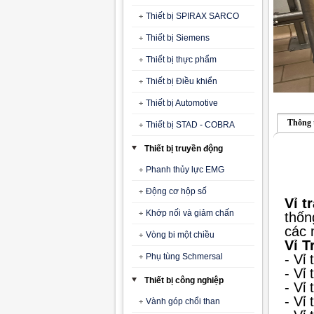
Thiết bị SPIRAX SARCO
Thiết bị Siemens
Thiết bị thực phẩm
Thiết bị Điều khiển
Thiết bị Automotive
Thông 
Thiết bị STAD - COBRA
Thiết bị truyền động
Phanh thủy lực EMG
Động cơ hộp số
Vỉ t
Khớp nối và giảm chấn
thốn
các 
Vòng bi một chiều
Vỉ T
Phụ tùng Schmersal
- Vỉ
-
Vỉ 
Thiết bị công nghiệp
-
Vỉ 
-
Vỉ 
Vành góp chổi than