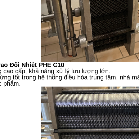
rao Đổi Nhiệt PHE C10
 cao cấp, khả năng xử lý lưu lượng lớn.
ứng tốt trong hệ thống điều hòa trung tâm, nhà m
c phẩm.