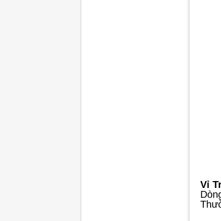
Vỉ T
Dòng
Thườ