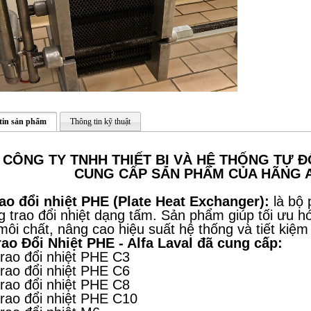
tin sản phẩm
Thông tin kỹ thuật
CÔNG TY TNHH THIẾT BỊ VÀ HỆ THỐNG TỰ Đ
CUNG CẤP SẢN PHẨM CỦA HÃNG 
rao đổi nhiệt PHE (Plate Heat Exchanger):
là bộ
g trao đổi nhiệt dạng tấm. Sản phẩm giúp tối ưu hó
môi chất, nâng cao hiệu suất hệ thống và tiết kiệ
rao Đổi Nhiệt PHE - Alfa Laval đã cung cấp:
 trao đổi nhiệt PHE C3
trao đổi nhiệt PHE C6
trao đổi nhiệt PHE C8
trao đổi nhiệt PHE C10