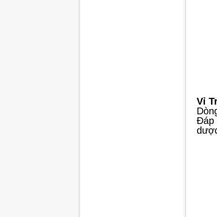
Vỉ T
Dòng
Đáp 
dượ