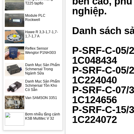
bền cao, phù
T225 tapflo
nghiệp.
Module PLC
Rockwell
Danh sách s
Hawe R 3,3-1,7-1,7-
1,7-1,7 A
P-SRF-C-05/2
Reflex Sensor
Wenglor P1NH303
1C048434
Danh Mục Sản Phẩm
P-SRF-C-05/2
Schmersal Trong
Ngành Sữa
1C224040
Danh Mục Sản Phẩm
Schmersal Tồn Kho
P-SRF-C-07/3
Có Sẵn
1C124656
Van SAMSON 3351
P-SRF-C-15/3
Bơm nhiều tầng cánh
1C224072
KSB Multitec V 32