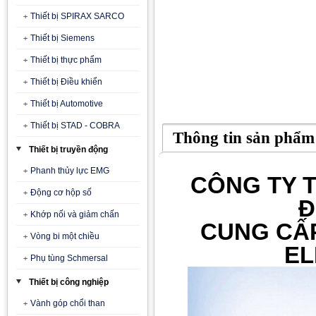
Thiết bị SPIRAX SARCO
Thiết bị Siemens
Thiết bị thực phẩm
Thiết bị Điều khiển
Thiết bị Automotive
Thiết bị STAD - COBRA
Thông tin sản phẩm
Thiết bị truyền động
Phanh thủy lực EMG
CÔNG TY T
Động cơ hộp số
Đ
Khớp nối và giảm chấn
CUNG CẤ
Vòng bi một chiều
EL
Phụ tùng Schmersal
Thiết bị công nghiệp
Vành góp chổi than