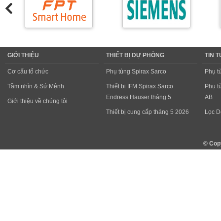
GIỚI THIỆU
THIẾT BỊ DỰ PHÒNG
TIN 
Cơ cấu tổ chức
Phụ tùng Spirax Sarco
Phụ t
Tầm nhìn & Sứ Mệnh
Thiết bị IFM Spirax Sarco
Phụ t
Endress Hauser tháng 5
AB
Giới thiệu về chúng tôi
Thiết bị cung cấp tháng 5 2026
Lọc D
© Cop