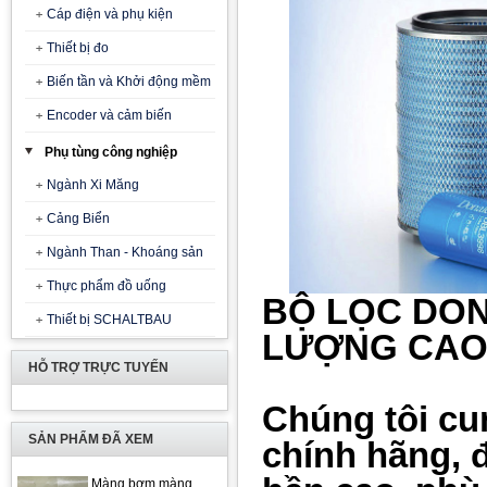
Cáp điện và phụ kiện
Thiết bị đo
Biến tần và Khởi động mềm
Encoder và cảm biến
Phụ tùng công nghiệp
Ngành Xi Măng
Cảng Biển
Ngành Than - Khoáng sản
Thực phẩm đồ uống
BỘ LỌC DON
Thiết bị SCHALTBAU
LƯỢNG CA
HỖ TRỢ TRỰC TUYẾN
Chúng tôi cu
SẢN PHẨM ĐÃ XEM
chính hãng, đ
Màng bơm màng