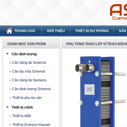
TRANG CHỦ
GIỚI THIỆU
THIẾT BỊ DỰ PHÒNG
SẢN
DANH MỤC SẢN PHẨM
PHỤ TÙNG THÁO LẮP VỈ TRAO ĐỔI N
Cân định lượng
Cân băng tải Schenck
Cân tàu hỏa Schenck
Cân băng tải Siemens
Cân định lượng Schenck
Thiết bị phụ trợ cân
Thiết bị chính
Thiết bị ABB
Thiết bị Endress+Hauser