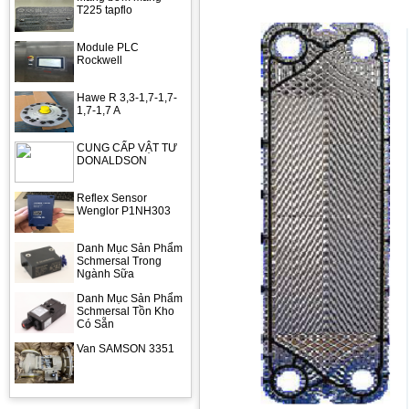
T225 tapflo
Module PLC
Rockwell
Hawe R 3,3-1,7-1,7-
1,7-1,7 A
CUNG CẤP VẬT TƯ
DONALDSON
Reflex Sensor
Wenglor P1NH303
Danh Mục Sản Phẩm
Schmersal Trong
Ngành Sữa
Danh Mục Sản Phẩm
Schmersal Tồn Kho
Có Sẵn
Van SAMSON 3351