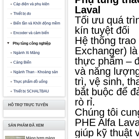
Cáp điện và phụ kiện
Laval
Thiết bị đo
Tối ưu quá trì
Biến tần và Khởi động mềm
kín tuyệt đối
Encoder và cảm biến
Hệ thống trao
Phụ tùng công nghiệp
Exchanger) là 
Ngành Xi Măng
thực phẩm – 
Cảng Biển
và năng lượng
Ngành Than - Khoáng sản
trì, vệ sinh, t
Thực phẩm đồ uống
bắt buộc để đ
Thiết bị SCHALTBAU
rò rỉ.
HỖ TRỢ TRỰC TUYẾN
Chúng tôi cung
PHE Alfa Lava
SẢN PHẨM ĐÃ XEM
giúp kỹ thuật 
Màng bơm màng