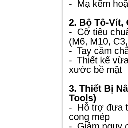
- Mạ kẽm hoặc
2. Bộ Tô-Vít
- Cỡ tiêu chu
(M6, M10, C3, 
- Tay cầm chắ
- Thiết kế vừ
xước bề mặt
3. Thiết Bị N
Tools)
- Hỗ trợ đưa 
cong mép
- Giảm nguy cơ