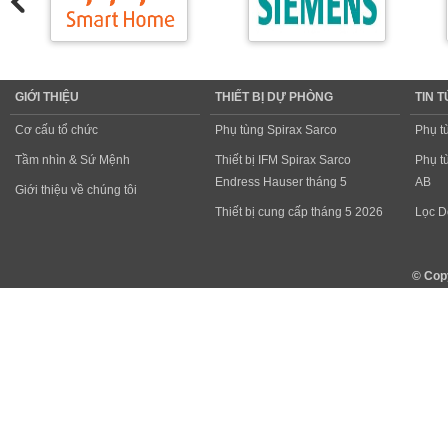
GIỚI THIỆU
THIẾT BỊ DỰ PHÒNG
TIN 
Cơ cấu tổ chức
Phụ tùng Spirax Sarco
Phụ t
Tầm nhìn & Sứ Mệnh
Thiết bị IFM Spirax Sarco
Phụ t
Endress Hauser tháng 5
AB
Giới thiệu về chúng tôi
Thiết bị cung cấp tháng 5 2026
Lọc D
© Cop