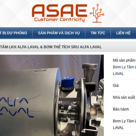
T BỊ DỰ PHÒNG
SẢN PHẨM VÀ DỊCH VỤ
TIN TỨC
LIÊN HỆ
TÂM LKH ALFA LAVAL & BƠM THỂ TÍCH SRU ALFA LAVAL
Mã sản phẩm
Bơm Ly Tâm 
LAVAL
Giá
Nhà sản xuất
Bảo hành
Bơm Ly Tâm 
LAVAL