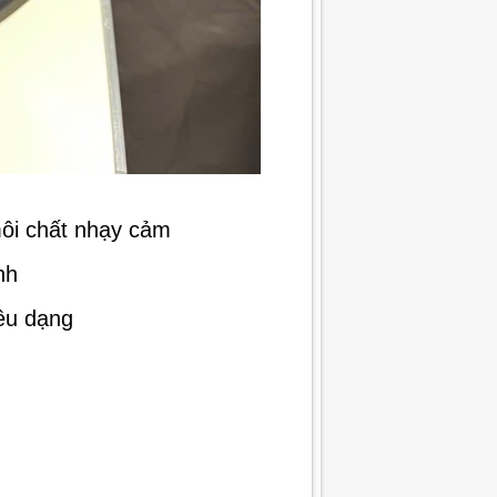
môi chất nhạy cảm
nh
iều dạng