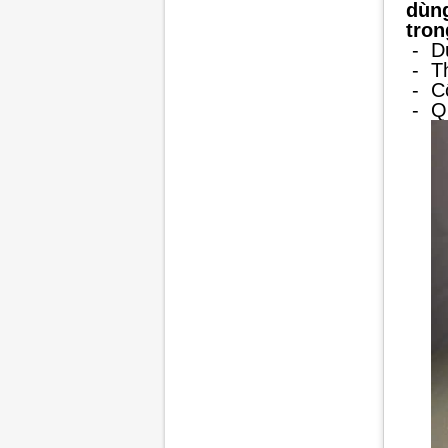
dùng
tron
-
D
-
T
-
C
-
Q