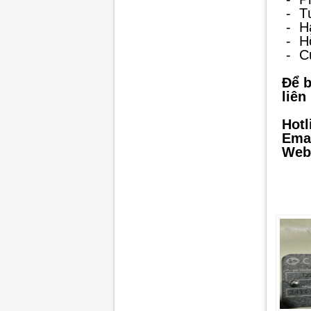
-
T
-
H
-
Hỗ
-
C
Để b
liên
Hotl
Emai
Webs