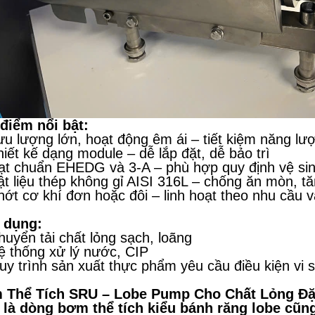
điểm nổi bật:
ưu lượng lớn, hoạt động êm ái – tiết kiệm năng lượ
hiết kế dạng module – dễ lắp đặt, dễ bảo trì
ạt chuẩn EHEDG và 3-A – phù hợp quy định vệ sin
ật liệu thép không gỉ AISI 316L – chống ăn mòn, tă
hớt cơ khí đơn hoặc đôi – linh hoạt theo nhu cầu 
 dụng:
huyển tải chất lỏng sạch, loãng
ệ thống xử lý nước, CIP
uy trình sản xuất thực phẩm yêu cầu điều kiện vi 
 Thể Tích SRU – Lobe Pump Cho Chất Lỏng Đặ
là dòng bơm thể tích kiểu bánh răng lobe cũng