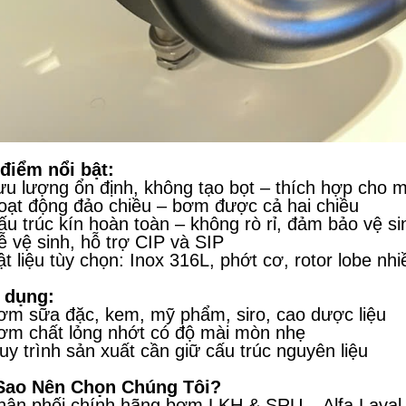
điểm nổi bật:
ưu lượng ổn định, không tạo bọt – thích hợp cho 
oạt động đảo chiều – bơm được cả hai chiều
ấu trúc kín hoàn toàn – không rò rỉ, đảm bảo vệ si
ễ vệ sinh, hỗ trợ CIP và SIP
ật liệu tùy chọn: Inox 316L, phớt cơ, rotor lobe nh
 dụng:
ơm sữa đặc, kem, mỹ phẩm, siro, cao dược liệu
ơm chất lỏng nhớt có độ mài mòn nhẹ
uy trình sản xuất cần giữ cấu trúc nguyên liệu
 Sao Nên Chọn Chúng Tôi?
hân phối chính hãng bơm LKH & SRU – Alfa Laval