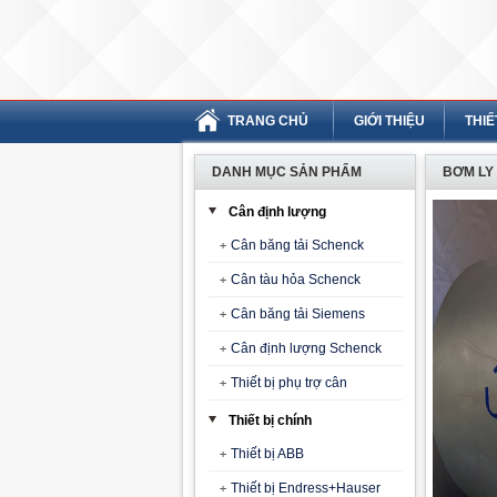
TRANG CHỦ
GIỚI THIỆU
THIẾ
DANH MỤC SẢN PHẨM
BƠM LY 
Cân định lượng
Cân băng tải Schenck
Cân tàu hỏa Schenck
Cân băng tải Siemens
Cân định lượng Schenck
Thiết bị phụ trợ cân
Thiết bị chính
Thiết bị ABB
Thiết bị Endress+Hauser