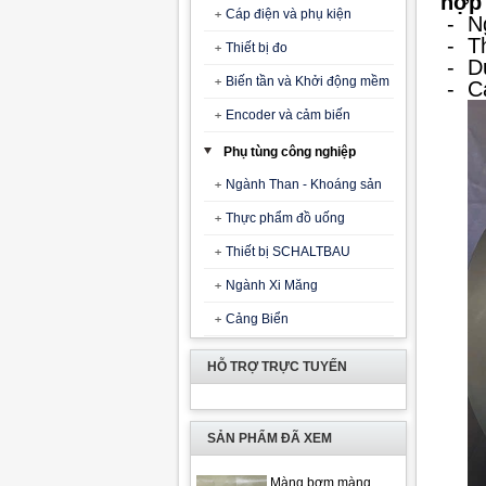
hợp 
Cáp điện và phụ kiện
- Ng
-
T
Thiết bị đo
-
D
Biến tần và Khởi động mềm
-
C
Encoder và cảm biến
Phụ tùng công nghiệp
Ngành Than - Khoáng sản
Thực phẩm đồ uống
Thiết bị SCHALTBAU
Ngành Xi Măng
Cảng Biển
HỖ TRỢ TRỰC TUYẾN
SẢN PHẨM ĐÃ XEM
Màng bơm màng