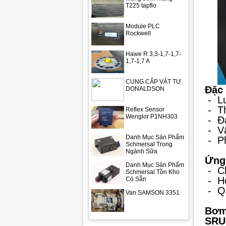
T225 tapflo
Module PLC
Rockwell
Hawe R 3,3-1,7-1,7-
1,7-1,7 A
CUNG CẤP VẬT TƯ
Đặc 
DONALDSON
-
L
-
T
Reflex Sensor
Wenglor P1NH303
-
Đ
-
V
Danh Mục Sản Phẩm
-
P
Schmersal Trong
Ngành Sữa
Ứng
Danh Mục Sản Phẩm
-
C
Schmersal Tồn Kho
-
H
Có Sẵn
-
Q
Van SAMSON 3351
Bơm
SRU 