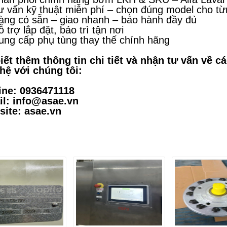
ư vấn kỹ thuật miễn phí – chọn đúng model cho t
àng có sẵn – giao nhanh – bảo hành đầy đủ
 trợ lắp đặt, bảo trì tận nơi
ung cấp phụ tùng thay thế chính hãng
iết thêm thông tin chi tiết và nhận tư vấn về c
 hệ với chúng tôi:
ine: 0936471118
l: info@asae.vn
ite: asae.vn