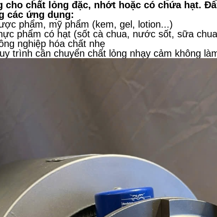
 cho chất lỏng đặc, nhớt hoặc có chứa hạt. Đ
g các ứng dụng:
ược phẩm, mỹ phẩm (kem, gel, lotion...)
hực phẩm có hạt (sốt cà chua, nước sốt, sữa chua,
ông nghiệp hóa chất nhẹ
uy trình cần chuyển chất lỏng nhạy cảm không là