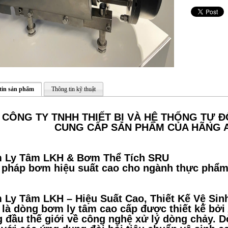
tin sản phẩm
Thông tin kỹ thuật
CÔNG TY TNHH THIẾT BỊ VÀ HỆ THỐNG TỰ Đ
CUNG CẤP SẢN PHẨM CỦA HÃNG 
 Ly Tâm LKH & Bơm Thể Tích SRU
 pháp bơm hiệu suất cao cho ngành thực phẩm
Ly Tâm LKH – Hiệu Suất Cao, Thiết Kế Vệ Sin
là dòng bơm ly tâm cao cấp được thiết kế bởi 
 đầu thế giới về công nghệ xử lý dòng chảy. 