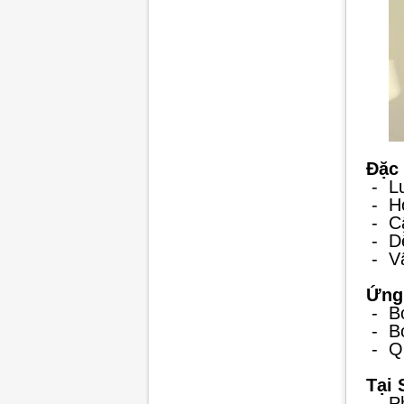
Đặc 
-
L
-
H
-
C
-
D
-
V
Ứng
-
B
-
B
-
Q
Tại
-
P