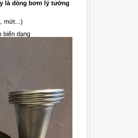
ây là dòng bơm lý tưởng
 mứt...)
m biến dạng