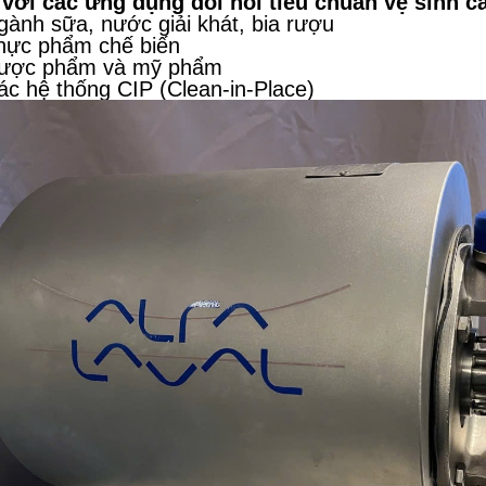
với các ứng dụng đòi hỏi tiêu chuẩn vệ sinh c
ành sữa, nước giải khát, bia rượu
hực phẩm chế biến
ược phẩm và mỹ phẩm
ác hệ thống CIP (Clean-in-Place)