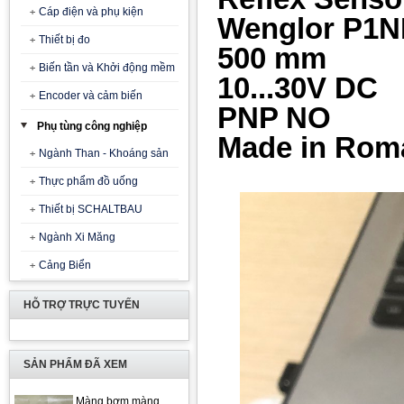
Cáp điện và phụ kiện
Wenglor P1N
Thiết bị đo
500 mm
Biến tần và Khởi động mềm
10...30V DC
Encoder và cảm biến
PNP NO
Phụ tùng công nghiệp
Made in Rom
Ngành Than - Khoáng sản
Thực phẩm đồ uống
Thiết bị SCHALTBAU
Ngành Xi Măng
Cảng Biển
HỖ TRỢ TRỰC TUYẾN
SẢN PHẨM ĐÃ XEM
Màng bơm màng