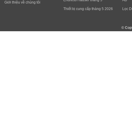
Endress Hauser tháng 5
AB
Giới thiệu về chúng tôi
Thiết bị cung cấp tháng 5 2026
Lọc D
© Cop