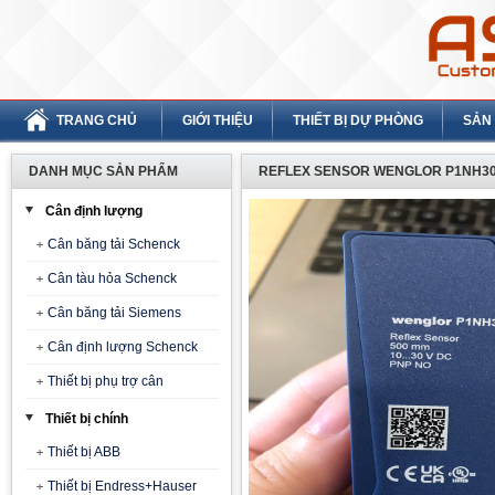
TRANG CHỦ
GIỚI THIỆU
THIẾT BỊ DỰ PHÒNG
SẢN
DANH MỤC SẢN PHẨM
REFLEX SENSOR WENGLOR P1NH3
Cân định lượng
Cân băng tải Schenck
Cân tàu hỏa Schenck
Cân băng tải Siemens
Cân định lượng Schenck
Thiết bị phụ trợ cân
Thiết bị chính
Thiết bị ABB
Thiết bị Endress+Hauser