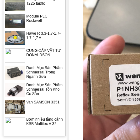
T225 tapflo
Module PLC
Rockwell
Hawe R 3,3-1,7-1,7-
1,7-1,7 A
CUNG CẤP VẬT TƯ
DONALDSON
Danh Mục Sản Phẩm
Schmersal Trong
Ngành Sữa
Danh Mục Sản Phẩm
Schmersal Tồn Kho
Có Sẵn
Van SAMSON 3351
Bơm nhiều tầng cánh
KSB Multitec V 32