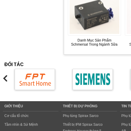
Danh Mục Sản Phẩm
Schmersal Trong Ngành Sữa
ĐỐI TÁC
GIỚI THIỆU
THIẾT BỊ DỰ PHÒNG
TIN 
Cơ cấu tổ chức
Phụ tùng Spirax Sarco
Phụ t
Tầm nhìn & Sứ Mệnh
Thiết bị IFM Spirax Sarco
Phụ t