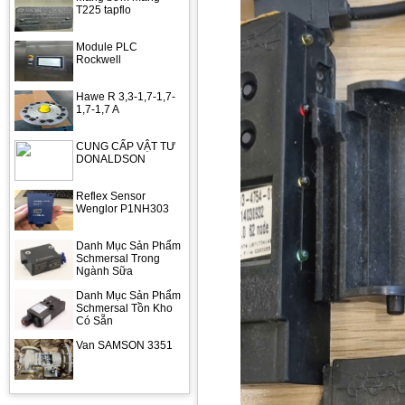
T225 tapflo
Module PLC
Rockwell
Hawe R 3,3-1,7-1,7-
1,7-1,7 A
CUNG CẤP VẬT TƯ
DONALDSON
Reflex Sensor
Wenglor P1NH303
Danh Mục Sản Phẩm
Schmersal Trong
Ngành Sữa
Danh Mục Sản Phẩm
Schmersal Tồn Kho
Có Sẵn
Van SAMSON 3351