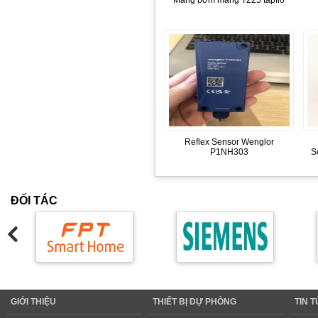
Màng bơm màng T225 tapflo
Reflex Sensor Wenglor
P1NH303
S
ĐỐI TÁC
GIỚI THIỆU
THIẾT BỊ DỰ PHÒNG
TIN 