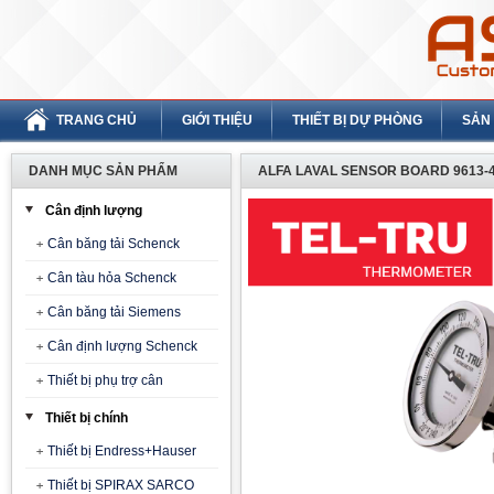
TRANG CHỦ
GIỚI THIỆU
THIẾT BỊ DỰ PHÒNG
SẢN
DANH MỤC SẢN PHẨM
ALFA LAVAL SENSOR BOARD 9613-4
Cân định lượng
Cân băng tải Schenck
Cân tàu hỏa Schenck
Cân băng tải Siemens
Cân định lượng Schenck
Thiết bị phụ trợ cân
Thiết bị chính
Thiết bị Endress+Hauser
Thiết bị SPIRAX SARCO