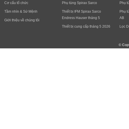
Cơ cấu tổ chức
Phụ tùng Spirax Sarco
Phụ t
Tầm nhìn & Sứ Mệnh
Thiết bị IFM Spirax Sarco
Phụ t
Endress Hauser tháng 5
AB
Giới thiệu về chúng tôi
Thiết bị cung cấp tháng 5 2026
Lọc D
© Cop