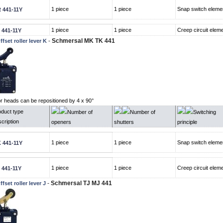
1 piece
1 piece
Snap switch eleme
 441-11Y
1 piece
1 piece
Creep circuit elem
 441-11Y
-
Schmersal MK TK 441
ffset roller lever K
or heads can be repositioned by 4 x 90°
oduct type
Number of
Number of
Switching
cription
openers
shutters
principle
1 piece
1 piece
Snap switch eleme
 441-11Y
1 piece
1 piece
Creep circuit elem
 441-11Y
-
Schmersal TJ MJ 441
ffset roller lever J