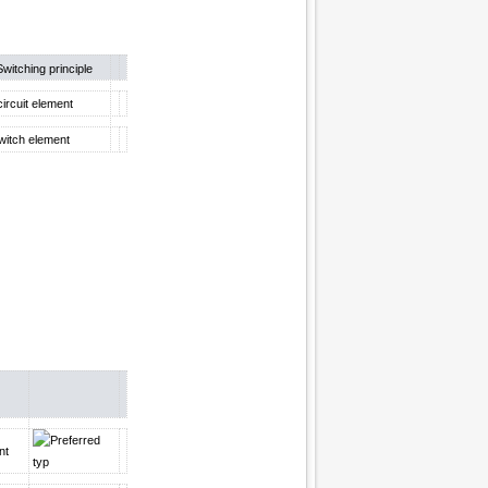
Switching principle
ircuit element
witch element
nt