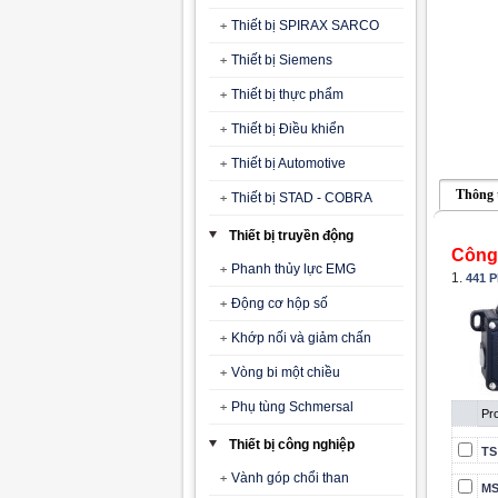
Thiết bị SPIRAX SARCO
Thiết bị Siemens
Thiết bị thực phẩm
Thiết bị Điều khiển
Thiết bị Automotive
Thông 
Thiết bị STAD - COBRA
Thiết bị truyền động
Công 
Phanh thủy lực EMG
1.
441 P
Động cơ hộp số
Khớp nối và giảm chấn
Vòng bi một chiều
Phụ tùng Schmersal
Pro
Thiết bị công nghiệp
TS
Vành góp chổi than
MS