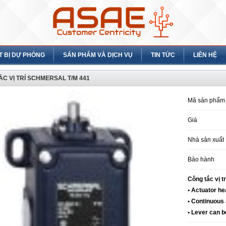
T BỊ DỰ PHÒNG
SẢN PHẨM VÀ DỊCH VỤ
TIN TỨC
LIÊN HỆ
C VỊ TRÍ SCHMERSAL T/M 441
Mã sản phẩm
Giá
Nhà sản xuất
Bảo hành
Công tắc vị t
• Actuator he
• Continuous 
• Lever can 