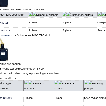
or heads can be repositioned by 4 x 90°
duct type description
Number of openers
Number of shutters
1 piece
1 piece
Creep c
 441-11Y
1 piece
1 piece
Snap s
 441-11Y
-
Schmersal M2C T2C 441
ork lever 2C
tching end position
or heads can be repositioned by 4 x 90°
 in actuating direction by repositioning actuator head
ardened lever
oduct type
Number of
Number of
Switching
cription
openers
shutters
principle
1 piece
1 piece
Snap switch eleme
C 441-11Y