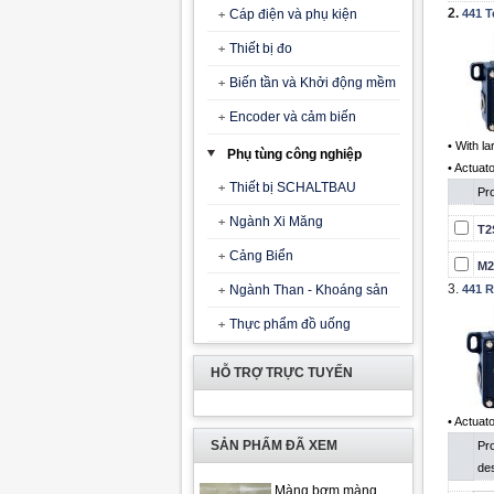
2.
Cáp điện và phụ kiện
441 T
Thiết bị đo
Biến tần và Khởi động mềm
Encoder và cảm biến
• With la
Phụ tùng công nghiệp
• Actuato
Thiết bị SCHALTBAU
Pro
Ngành Xi Măng
T2
Cảng Biển
M2
3.
Ngành Than - Khoáng sản
441 R
Thực phẩm đồ uống
HỖ TRỢ TRỰC TUYẾN
• Actuat
SẢN PHẨM ĐÃ XEM
Pr
des
Màng bơm màng