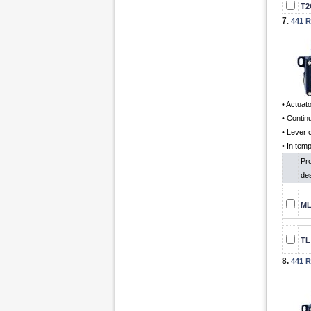
T2
7
.
441 R
• Actuat
• Contin
• Lever 
• In temp
Pr
des
ML
TL
8.
441 R