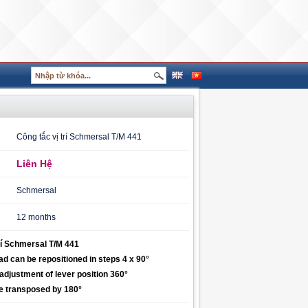
Công tắc vị trí Schmersal T/M 441
Liên Hệ
Schmersal
12 months
rí Schmersal T/M 441
ad can be repositioned in steps 4 x 90°
adjustment of lever position 360°
be transposed by 180°