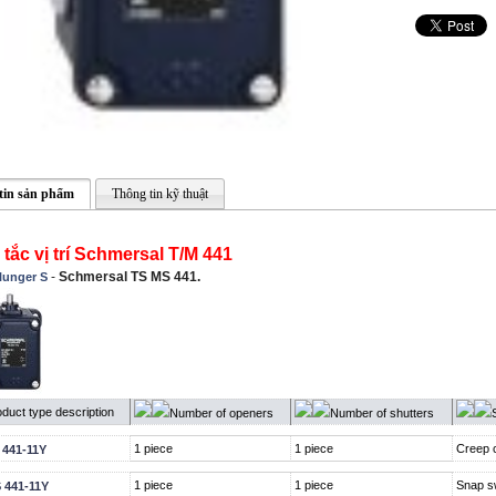
tin sản phẩm
Thông tin kỹ thuật
tắc vị trí Schmersal T/M 441
-
Schmersal TS MS 441.
lunger S
duct type description
Number of openers
Number of shutters
1 piece
1 piece
Creep c
 441-11Y
1 piece
1 piece
Snap s
 441-11Y