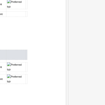
nt
ent
nt
ent