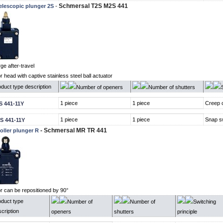
-
Schmersal T2S M2S 441
elescopic plunger 2S
rge after-travel
r head with captive stainless steel ball actuator
duct type description
Number of openers
Number of shutters
1 piece
1 piece
Creep c
S 441-11Y
1 piece
1 piece
Snap s
S 441-11Y
- Schmersal MR TR 441
oller plunger R
or can be repositioned by 90°
oduct type
Number of
Number of
Switching
cription
openers
shutters
principle