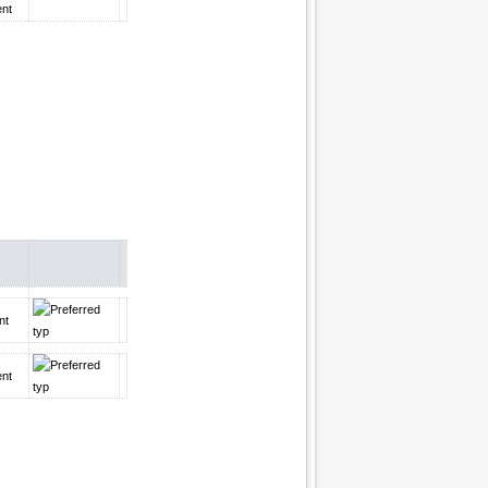
ent
nt
ent