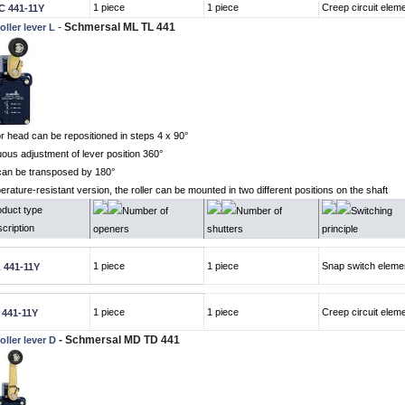
1 piece
1 piece
Creep circuit elem
C 441-11Y
-
Schmersal ML TL 441
oller lever L
or head can be repositioned in steps 4 x 90°
uous adjustment of lever position 360°
can be transposed by 180°
erature-resistant version, the roller can be mounted in two different positions on the shaft
oduct type
Number of
Number of
Switching
cription
openers
shutters
principle
1 piece
1 piece
Snap switch eleme
 441-11Y
1 piece
1 piece
Creep circuit elem
 441-11Y
- Schmersal MD TD 441
oller lever D