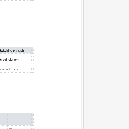
Switching principle
ircuit element
witch element