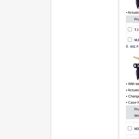
• Actuat
Pro
TJ
MJ
6.
441 F
• With la
• Actuat
• Change
• Case-h
Pr
des
M2