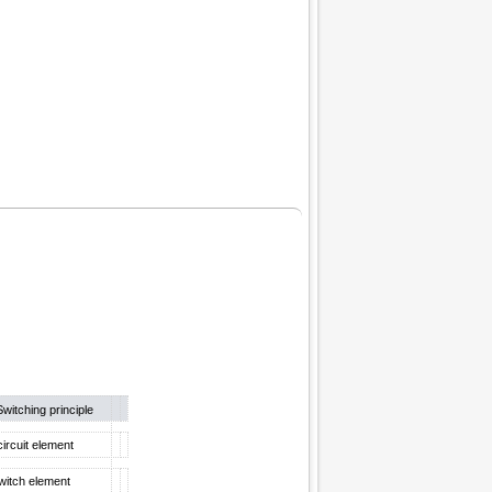
Switching principle
ircuit element
witch element