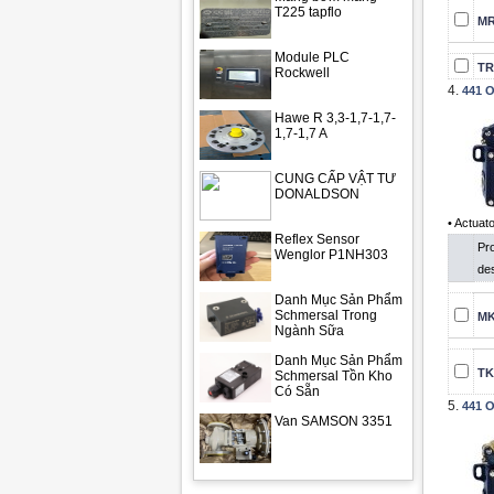
T225 tapflo
MR
Module PLC
TR
Rockwell
4.
441 O
Hawe R 3,3-1,7-1,7-
1,7-1,7 A
CUNG CẤP VẬT TƯ
DONALDSON
• Actuat
Reflex Sensor
Pr
Wenglor P1NH303
des
Danh Mục Sản Phẩm
Schmersal Trong
MK
Ngành Sữa
Danh Mục Sản Phẩm
TK
Schmersal Tồn Kho
Có Sẵn
5.
441 O
Van SAMSON 3351