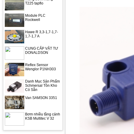
T225 tapflo
Module PLC
Rockwell
Hawe R 3,3-1,7-1,7-
1,7-1,7 A
CUNG CẤP VẬT TƯ
DONALDSON
Reflex Sensor
Wenglor P1NH303
Danh Mục Sản Phẩm
Schmersal Tồn Kho
Có Sẵn
Van SAMSON 3351
Bơm nhiều tầng cánh
KSB Multitec V 32