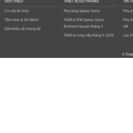
GIỚI THIỆU
THIẾT BỊ DỰ PHÒNG
TIN 
Cơ cấu tổ chức
Phụ tùng Spirax Sarco
Phụ t
Tầm nhìn & Sứ Mệnh
Thiết bị IFM Spirax Sarco
Phụ t
Endress Hauser tháng 5
AB
Giới thiệu về chúng tôi
Thiết bị cung cấp tháng 5 2026
Lọc D
© Cop