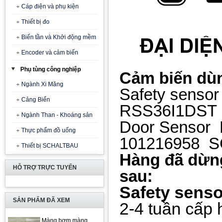
Cáp điện và phụ kiện
Thiết bị đo
Biến tần và Khởi động mềm
Encoder và cảm biến
Phụ tùng công nghiệp
Cảm biến dù
Ngành Xi Măng
Safety senso
Cảng Biển
RSS36I1DST
Ngành Than - Khoáng sản
Door Sensor 
Thực phẩm đồ uống
101216958 
Thiết bị SCHALTBAU
Hàng đã dừng
HỖ TRỢ TRỰC TUYẾN
sau:
Safety sens
SẢN PHẨM ĐÃ XEM
2-4 tuần cấp
Màng bơm màng