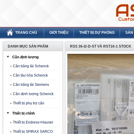
TRANG CHỦ
GIỚI THIỆU
THIẾT BỊ DỰ PHÒNG
SẢN
DANH MỤC SẢN PHẨM
RSS 36-I2-D-ST VÀ RST16-1 STOCK
Cân định lượng
Cân băng tải Schenck
Cân tàu hỏa Schenck
Cân băng tải Siemens
Cân định lượng Schenck
Thiết bị phụ trợ cân
Thiết bị chính
Thiết bị Endress+Hauser
Thiết bị SPIRAX SARCO