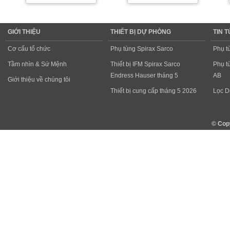
GIỚI THIỆU
THIẾT BỊ DỰ PHÒNG
TIN 
Cơ cấu tổ chức
Phụ tùng Spirax Sarco
Phụ t
Tầm nhìn & Sứ Mệnh
Thiết bị IFM Spirax Sarco
Phụ t
Endress Hauser tháng 5
AB
Giới thiệu về chúng tôi
Thiết bị cung cấp tháng 5 2026
Lọc D
© Cop