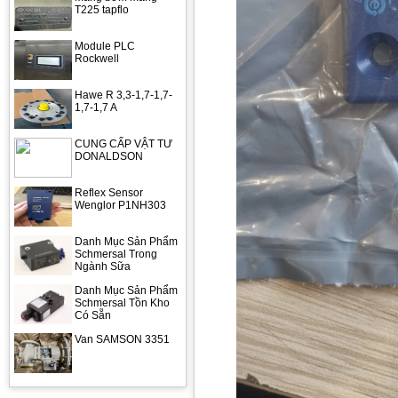
T225 tapflo
Module PLC
Rockwell
Hawe R 3,3-1,7-1,7-
1,7-1,7 A
CUNG CẤP VẬT TƯ
DONALDSON
Reflex Sensor
Wenglor P1NH303
Danh Mục Sản Phẩm
Schmersal Trong
Ngành Sữa
Danh Mục Sản Phẩm
Schmersal Tồn Kho
Có Sẵn
Van SAMSON 3351