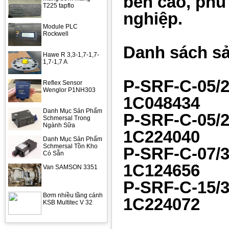
bền cao, phù
T225 tapflo
nghiệp.
Module PLC
Rockwell
Danh sách s
Hawe R 3,3-1,7-1,7-
1,7-1,7 A
P-SRF-C-05/2
Reflex Sensor
Wenglor P1NH303
1C048434
Danh Mục Sản Phẩm
P-SRF-C-05/2
Schmersal Trong
Ngành Sữa
1C224040
Danh Mục Sản Phẩm
Schmersal Tồn Kho
P-SRF-C-07/3
Có Sẵn
1C124656
Van SAMSON 3351
P-SRF-C-15/3
Bơm nhiều tầng cánh
1C224072
KSB Multitec V 32