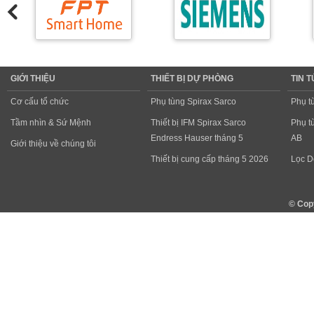
GIỚI THIỆU
THIẾT BỊ DỰ PHÒNG
TIN 
Cơ cấu tổ chức
Phụ tùng Spirax Sarco
Phụ t
Tầm nhìn & Sứ Mệnh
Thiết bị IFM Spirax Sarco
Phụ t
Endress Hauser tháng 5
AB
Giới thiệu về chúng tôi
Thiết bị cung cấp tháng 5 2026
Lọc D
© Cop