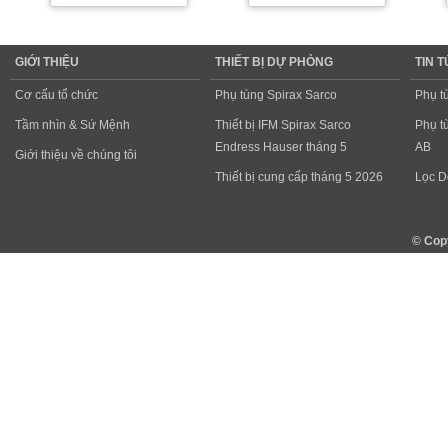
GIỚI THIỆU
THIẾT BỊ DỰ PHÒNG
TIN 
Cơ cấu tổ chức
Phụ tùng Spirax Sarco
Phụ t
Tầm nhìn & Sứ Mệnh
Thiết bị IFM Spirax Sarco
Phụ t
Endress Hauser tháng 5
AB
Giới thiệu về chúng tôi
Thiết bị cung cấp tháng 5 2026
Lọc D
© Cop