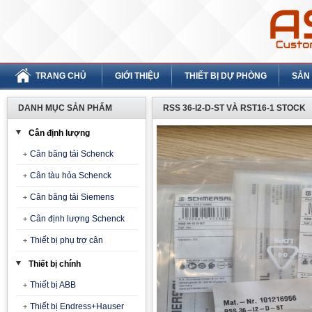
TRANG CHỦ
GIỚI THIỆU
THIẾT BỊ DỰ PHÒNG
SẢN
DANH MỤC SẢN PHẨM
RSS 36-I2-D-ST VÀ RST16-1 STOCK
Cân định lượng
Cân băng tải Schenck
Cân tàu hỏa Schenck
Cân băng tải Siemens
Cân định lượng Schenck
Thiết bị phụ trợ cân
Thiết bị chính
Thiết bị ABB
Thiết bị Endress+Hauser