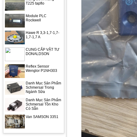
T225 tapflo
Module PLC
Rockwell
Hawe R 3,3-1,7-1,7-
1,7-1,7 A
CUNG CẤP VẬT TƯ
DONALDSON
Reflex Sensor
Wenglor P1NH303
Danh Mục Sản Phẩm
Schmersal Trong
Ngành Sữa
Danh Mục Sản Phẩm
Schmersal Tồn Kho
Có Sẵn
Van SAMSON 3351