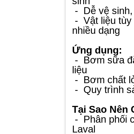
sinh
-
Dễ vệ sinh,
-
Vật liệu tùy
nhiều dạng
Ứng dụng:
-
Bơm sữa đặ
liệu
-
Bơm chất l
-
Quy trình s
Tại Sao Nên
-
Phân phối 
Laval