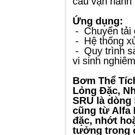
cầu vận hành
Ứng dụng:
-
Chuyển tải 
-
Hệ thống x
-
Quy trình s
vi sinh nghiêm
Bơm Thể Tíc
Lỏng Đặc, N
SRU là dòng 
cũng từ Alfa
đặc, nhớt ho
tưởng trong 