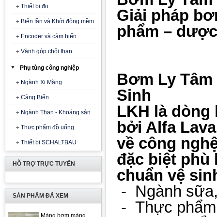
Thiết bị đo
Giải pháp bơ
Biến tần và Khởi động mềm
phẩm – dược
Encoder và cảm biến
Vành góp chổi than
Phụ tùng công nghiệp
Bơm Ly Tâm L
Ngành Xi Măng
Sinh
Cảng Biển
LKH là dòng 
Ngành Than - Khoáng sản
bởi Alfa Lava
Thực phẩm đồ uống
về công nghệ
Thiết bị SCHALTBAU
đặc biệt phù 
HỖ TRỢ TRỰC TUYẾN
chuẩn vệ sin
- Ngành sữa, 
SẢN PHẨM ĐÃ XEM
-
Thực phẩm 
Màng bơm màng