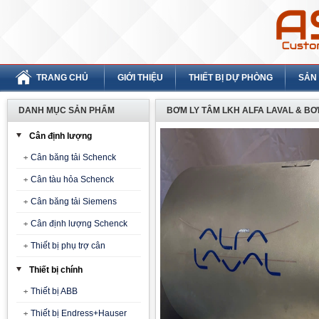
TRANG CHỦ
GIỚI THIỆU
THIẾT BỊ DỰ PHÒNG
SẢN
DANH MỤC SẢN PHẨM
BƠM LY TÂM LKH ALFA LAVAL & BƠ
Cân định lượng
Cân băng tải Schenck
Cân tàu hỏa Schenck
Cân băng tải Siemens
Cân định lượng Schenck
Thiết bị phụ trợ cân
Thiết bị chính
Thiết bị ABB
Thiết bị Endress+Hauser