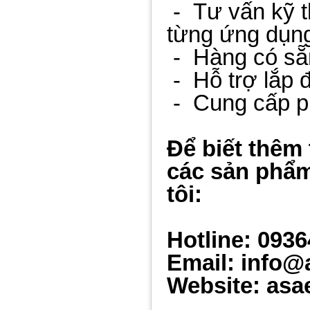
-
Tư vấn kỹ 
từng ứng dụn
-
Hàng có sẵ
-
Hỗ trợ lắp đ
-
Cung cấp p
Để biết thêm 
các sản phẩm
tôi:
Hotline: 093
Email: info@
Website: asa