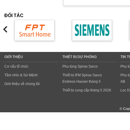
ĐỐI TÁC
GIỚI THIỆU
THIẾT BỊ DỰ PHÒNG
TIN 
Cơ cấu tổ chức
Phụ tùng Spirax Sarco
Phụ t
Tầm nhìn & Sứ Mệnh
Thiết bị IFM Spirax Sarco
Phụ t
Endress Hauser tháng 5
AB
Giới thiệu về chúng tôi
Thiết bị cung cấp tháng 5 2026
Lọc D
© Cop