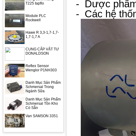
-
Dược phẩm
T225 tapflo
-
Các hệ thốn
Module PLC
Rockwell
Hawe R 3,3-1,7-1,7-
1,7-1,7 A
CUNG CẤP VẬT TƯ
DONALDSON
Reflex Sensor
Wenglor P1NH303
Danh Mục Sản Phẩm
Schmersal Trong
Ngành Sữa
Danh Mục Sản Phẩm
Schmersal Tồn Kho
Có Sẵn
Van SAMSON 3351