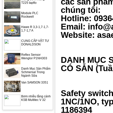
các sản phẩm
T225 tapflo
chúng tôi:
Module PLC
Hotline: 093
Rockwell
Email: info@
Hawe R 3,3-1,7-1,7-
1,7-1,7 A
Website: asa
CUNG CẤP VẬT TƯ
DONALDSON
Reflex Sensor
DANH MỤC 
Wenglor P1NH303
CÓ SẴN (Tuầ
Danh Mục Sản Phẩm
Schmersal Trong
Ngành Sữa
Van SAMSON 3351
Safety switc
Bơm nhiều tầng cánh
1NC/1NO, typ
KSB Multitec V 32
1186394