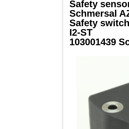
Safety senso
Schmersal A
Safety swit
I2-ST
103001439 S