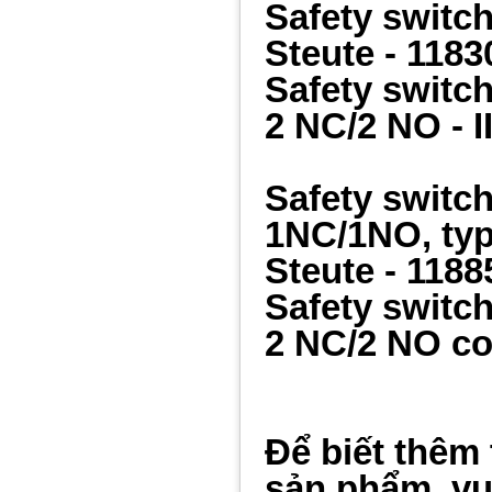
Safety switc
Steute -
1183
Safety switc
2 NC/2 NO - I
Safety switc
1NC/1NO, typ
Steute -
1188
Safety switc
2 NC/2 NO c
Để biết thêm 
sản phẩm, vui