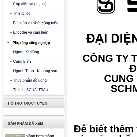
Cáp điện và phụ kiện
Thiết bị đo
Biến tần và Khởi động mềm
Encoder và cảm biến
Phụ tùng công nghiệp
Ngành Xi Măng
CÔNG TY T
Cảng Biển
Đ
Ngành Than - Khoáng sản
CUNG
Thực phẩm đồ uống
SCHM
Thiết bị SCHALTBAU
HỖ TRỢ TRỰC TUYẾN
SẢN PHẨM ĐÃ XEM
Để biết thêm 
Màng bơm màng