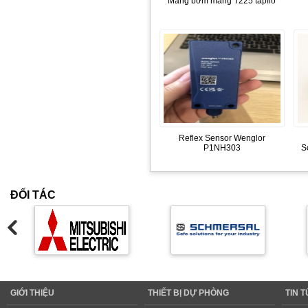
Màng bơm màng T225 tapflo
Reflex Sensor Wenglor
P1NH303
S
ĐỐI TÁC
GIỚI THIỆU
THIẾT BỊ DỰ PHÒNG
TIN 