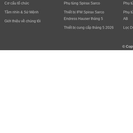
Cơ cấu tổ chức
Phụ tùng Spirax Sarco
Phụ t
Tầm nhìn & Sứ Mệnh
Thiết bị IFM Spirax Sarco
Phụ t
Endress Hauser tháng 5
AB
Giới thiệu về chúng tôi
Thiết bị cung cấp tháng 5 2026
Lọc D
© Cop