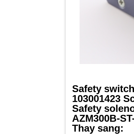
Safety switc
103001423 S
Safety solen
AZM300B-ST
Thay sang: