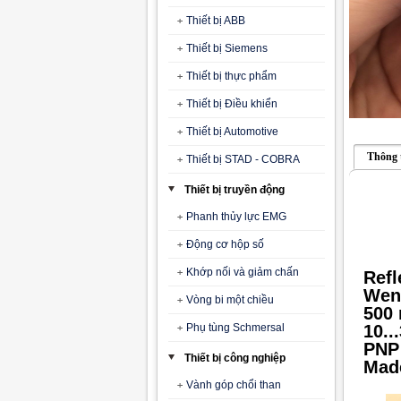
Thiết bị ABB
Thiết bị Siemens
Thiết bị thực phẩm
Thiết bị Điều khiển
Thiết bị Automotive
Thông 
Thiết bị STAD - COBRA
Thiết bị truyền động
Phanh thủy lực EMG
Động cơ hộp số
Khớp nối và giảm chấn
Refl
Wen
Vòng bi một chiều
500
Phụ tùng Schmersal
10..
PNP
Thiết bị công nghiệp
Mad
Vành góp chổi than