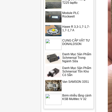
T225 tapflo
Module PLC
Rockwell
Hawe R 3,3-1,7-1,7-
1,7-1,7 A
CUNG CẤP VẬT TƯ
DONALDSON
Danh Mục Sản Phẩm
Schmersal Trong
Ngành Sữa
Danh Mục Sản Phẩm
Schmersal Tồn Kho
Có Sẵn
Van SAMSON 3351
Bơm nhiều tầng cánh
KSB Multitec V 32