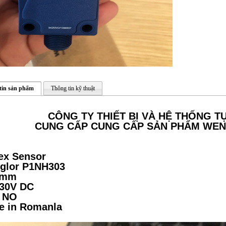
tin sản phẩm
Thông tin kỹ thuật
CÔNG TY THIẾT BỊ VÀ HỆ THỐNG 
CUNG CẤP CUNG CẤP SẢN PHẨM
WEN
ex Sensor
glor P1NH303
 mm
.30V DC
 NO
e in Romanla