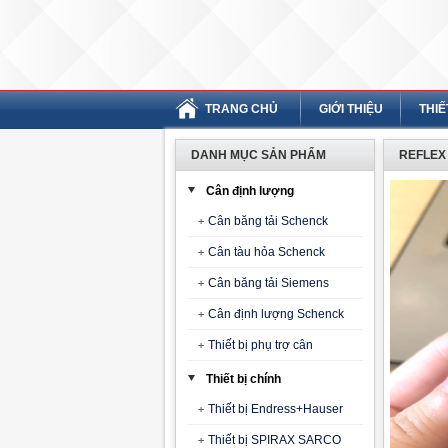
TRANG CHỦ
GIỚI THIỆU
THIẾ
DANH MỤC SẢN PHẨM
REFLEX
Cân định lượng
Cân băng tải Schenck
Cân tàu hỏa Schenck
Cân băng tải Siemens
Cân định lượng Schenck
Thiết bị phụ trợ cân
Thiết bị chính
Thiết bị Endress+Hauser
Thiết bị SPIRAX SARCO