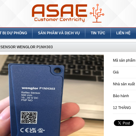
T BỊ DỰ PHÒNG
SẢN PHẨM VÀ DỊCH VỤ
TIN TỨC
LIÊN HỆ
 SENSOR WENGLOR P1NH303
Mã sản phẩm
Giá
Nhà sản xuất
Bảo hành
12 THÁNG