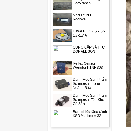
T225 tapflo
Module PLC
Rockwell
Hawe R 3,3-1,7-1,7-
1,7-1,7 A
CUNG CẤP VẬT TƯ
DONALDSON
Reflex Sensor
Wenglor P1NH303
Danh Mục Sản Phẩm
Schmersal Trong
Ngành Sữa
Danh Mục Sản Phẩm
Schmersal Tồn Kho
Có Sẵn
Bơm nhiều tầng cánh
KSB Multitec V 32