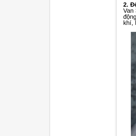
2. Đ
Van 
động
khí,