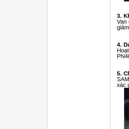
3. K
Van 
giảm
4. D
Hoạt
PN40
5. C
SAMS
xác 