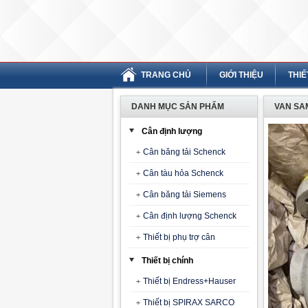
TRANG CHỦ
GIỚI THIỆU
THIẾ
DANH MỤC SẢN PHẨM
VAN SA
Cân định lượng
Cân băng tải Schenck
Cân tàu hỏa Schenck
Cân băng tải Siemens
Cân định lượng Schenck
Thiết bị phụ trợ cân
Thiết bị chính
Thiết bị Endress+Hauser
Thiết bị SPIRAX SARCO