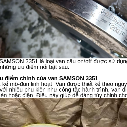
SAMSON 3351 là loại van cầu on/off được sử dụng
những ưu điểm nổi bật sau:
Ưu điểm chính của van SAMSON 3351
t kế mô-đun linh hoạt Van được thiết kế theo ngu
với nhiều phụ kiện như công tắc hành trình, van đ
nén hoặc điện. Điều này giúp dễ dàng tùy chỉnh c