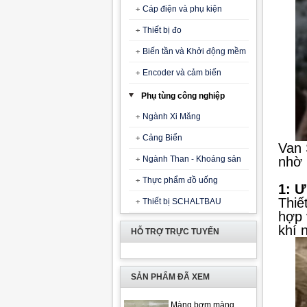
Cáp điện và phụ kiện
Thiết bị đo
Biến tần và Khởi động mềm
Encoder và cảm biến
Phụ tùng công nghiệp
Ngành Xi Măng
Cảng Biển
Van 
Ngành Than - Khoáng sản
nhờ 
Thực phẩm đồ uống
1: 
Thiế
Thiết bị SCHALTBAU
hợp 
khí 
HỖ TRỢ TRỰC TUYẾN
SẢN PHẨM ĐÃ XEM
Màng bơm màng