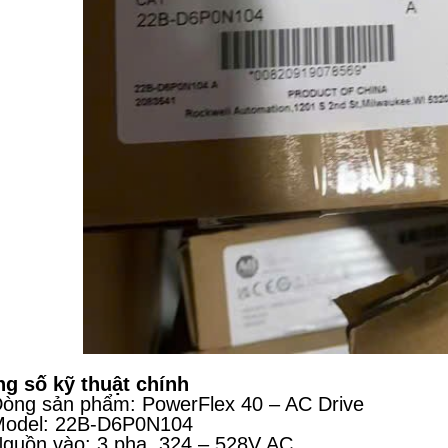
g số kỹ thuật chính
ng sản phẩm: PowerFlex 40 – AC Drive
odel: 22B-D6P0N104
uồn vào: 3 pha, 324 – 528V AC