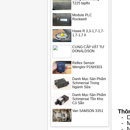
T225 tapflo
Module PLC
Rockwell
Hawe R 3,3-1,7-1,7-
1,7-1,7 A
CUNG CẤP VẬT TƯ
DONALDSON
Reflex Sensor
Wenglor P1NH303
Danh Mục Sản Phẩm
Schmersal Trong
Ngành Sữa
Danh Mục Sản Phẩm
Schmersal Tồn Kho
Có Sẵn
Thôn
Van SAMSON 3351
- Dò
- M
- Ng