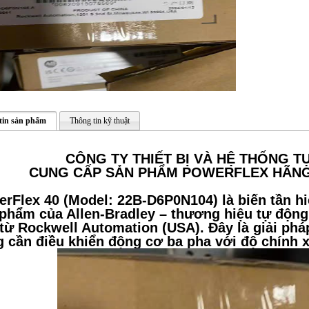
tin sản phẩm
Thông tin kỹ thuật
CÔNG TY THIẾT BỊ VÀ HỆ THỐNG 
CUNG CẤP SẢN PHẨM POWERFLEX HÃNG
rFlex 40 (Model: 22B-D6P0N104) là biến tần h
phẩm của Allen-Bradley – thương hiệu tự độn
từ Rockwell Automation (USA). Đây là giải phá
 cần điều khiển động cơ ba pha với độ chính x