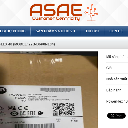
T BỊ DỰ PHÒNG
SẢN PHẨM VÀ DỊCH VỤ
TIN TỨC
LIÊN HỆ
LEX 40 (MODEL: 22B-D6P0N104)
Mã sản phẩm
Giá
Nhà sản xuất
Bảo hành
PowerFlex 40