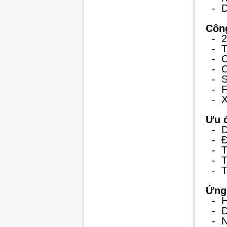
- Dò
Công
- 2.
- Tầ
- C
- Ch
- Se
- Fi
- Xu
Ưu đ
- Dễ
- Đi
- Tự
- Th
- Tu
Ứng
- Hệ
- Dâ
- Ng