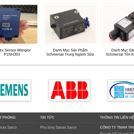
lex Sensor Wenglor
Danh Mục Sản Phẩm
Danh Mục Sả
P1NH303
Schmersal Trong Ngành Sữa
Schmersal Tồn 
DỰ PHÒNG
TIN TỨC
THÔNG TIN LIÊN H
irax Sarco
Phụ tùng Spirax Sarco
CÔNG TY TNHH THI