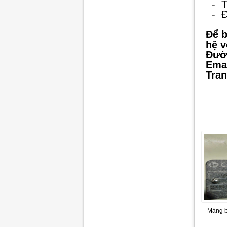
- Tủ
- Đi
Để b
hệ v
Đườ
Emai
Tran
Màng b