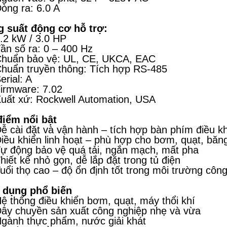
ng ra: 6.0 A
 suất động cơ hỗ trợ:
2 kW / 3.0 HP
n số ra: 0 – 400 Hz
huẩn bảo vệ: UL, CE, UKCA, EAC
uẩn truyền thông: Tích hợp RS-485
rial: A
rmware: 7.02
ất xứ: Rockwell Automation, USA
iểm nổi bật
 cài đặt và vận hành – tích hợp bàn phím điều kh
ều khiển linh hoạt – phù hợp cho bơm, quạt, băng 
 động bảo vệ quá tải, ngắn mạch, mất pha
iết kế nhỏ gọn, dễ lắp đặt trong tủ điện
ổi thọ cao – độ ổn định tốt trong môi trường côn
 dụng phổ biến
 thống điều khiển bơm, quạt, máy thổi khí
y chuyền sản xuất công nghiệp nhẹ và vừa
ành thực phẩm, nước giải khát