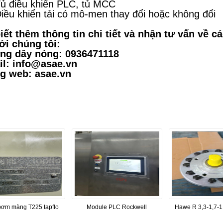
 điều khiển PLC, tủ MCC
ều khiển tải có mô-men thay đổi hoặc không đổi
iết thêm thông tin chi tiết và nhận tư vấn về c
ới chúng tôi:
ng dây nóng: 0936471118
l: info@asae.vn
g web: asae.vn
ơm màng T225 tapflo
Module PLC Rockwell
Hawe R 3,3-1,7-1,