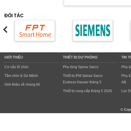
ĐỐI TÁC
GIỚI THIỆU
THIẾT BỊ DỰ PHÒNG
TIN 
Cơ cấu tổ chức
Phụ tùng Spirax Sarco
Phụ t
Tầm nhìn & Sứ Mệnh
Thiết bị IFM Spirax Sarco
Phụ t
Endress Hauser tháng 5
AB
Giới thiệu về chúng tôi
Thiết bị cung cấp tháng 5 2026
Lọc D
© Cop