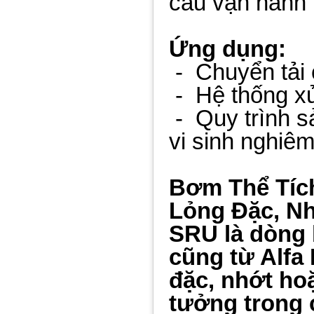
cầu vận hành
Ứng dụng:
-
Chuyển tải 
-
Hệ thống x
-
Quy trình s
vi sinh nghiêm
Bơm Thể Tíc
Lỏng Đặc, N
SRU là dòng 
cũng từ Alfa
đặc, nhớt ho
tưởng trong 