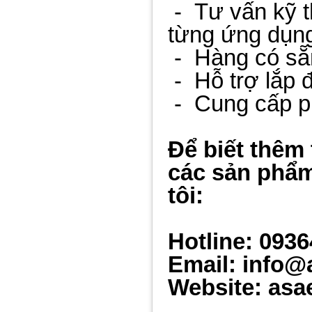
-
Tư vấn kỹ 
từng ứng dụn
-
Hàng có sẵ
-
Hỗ trợ lắp đ
-
Cung cấp p
Để biết thêm 
các sản phẩm
tôi:
Hotline: 093
Email: info@
Website: asa