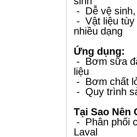
sinh
-
Dễ vệ sinh,
-
Vật liệu tùy
nhiều dạng
Ứng dụng:
-
Bơm sữa đặ
liệu
-
Bơm chất l
-
Quy trình s
Tại Sao Nên
-
Phân phối 
Laval