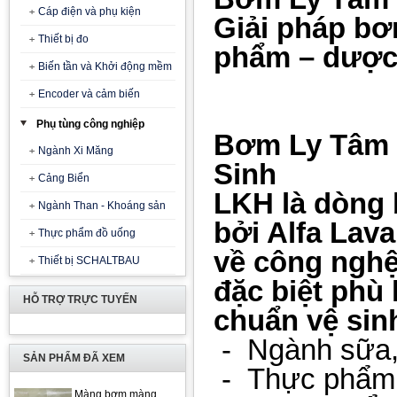
Cáp điện và phụ kiện
Giải pháp bơ
Thiết bị đo
phẩm – dược
Biến tần và Khởi động mềm
Encoder và cảm biến
Phụ tùng công nghiệp
Bơm Ly Tâm L
Ngành Xi Măng
Sinh
Cảng Biển
LKH là dòng 
Ngành Than - Khoáng sản
bởi Alfa Lava
Thực phẩm đồ uống
về công nghệ
Thiết bị SCHALTBAU
đặc biệt phù 
HỖ TRỢ TRỰC TUYẾN
chuẩn vệ sin
- Ngành sữa, 
SẢN PHẨM ĐÃ XEM
-
Thực phẩm 
Màng bơm màng