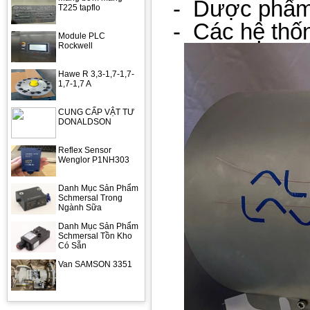
-
Dược phẩm
T225 tapflo
-
Các hệ thốn
Module PLC
Rockwell
Hawe R 3,3-1,7-1,7-
1,7-1,7 A
CUNG CẤP VẬT TƯ
DONALDSON
Reflex Sensor
Wenglor P1NH303
Danh Mục Sản Phẩm
Schmersal Trong
Ngành Sữa
Danh Mục Sản Phẩm
Schmersal Tồn Kho
Có Sẵn
Van SAMSON 3351