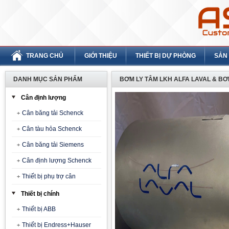
TRANG CHỦ
GIỚI THIỆU
THIẾT BỊ DỰ PHÒNG
SẢN
DANH MỤC SẢN PHẨM
BƠM LY TÂM LKH ALFA LAVAL & BƠ
Cân định lượng
Cân băng tải Schenck
Cân tàu hỏa Schenck
Cân băng tải Siemens
Cân định lượng Schenck
Thiết bị phụ trợ cân
Thiết bị chính
Thiết bị ABB
Thiết bị Endress+Hauser