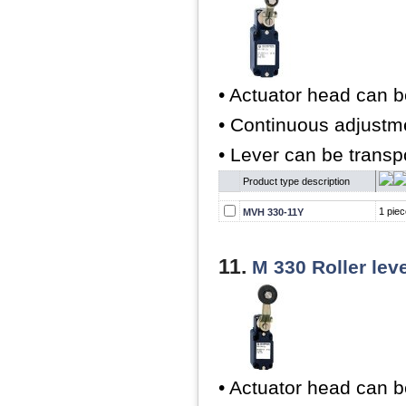
• Actuator head can b
• Continuous adjustme
• Lever can be trans
Product type description
1 piec
MVH 330-11Y
11.
M 330 Roller lev
• Actuator head can b