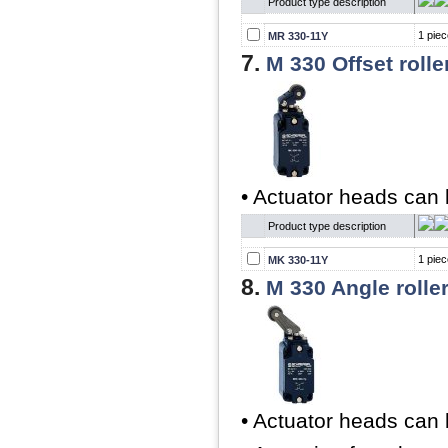
Product type description
1 piec
MR 330-11Y
7.
M 330 Offset rolle
• Actuator heads can 
Product type description
1 piec
MK 330-11Y
8.
M 330 Angle roller
• Actuator heads can 