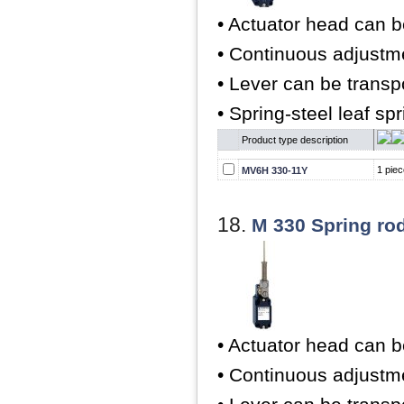
• Actuator head can b
• Continuous adjustme
• Lever can be trans
• Spring-steel leaf spr
Product type description
1 piec
MV6H 330-11Y
18.
M 330 Spring ro
• Actuator head can b
• Continuous adjustme