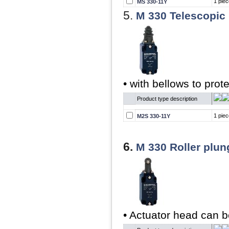
1 piec
MS 330-11Y
5.
M 330 Telescopic
• with bellows to prot
Product type description
1 piec
M2S 330-11Y
6.
M 330 Roller plu
• Actuator head can b