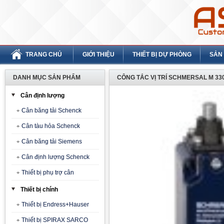
TRANG CHỦ
GIỚI THIỆU
THIẾT BỊ DỰ PHÒNG
SẢN
DANH MỤC SẢN PHẨM
CÔNG TẮC VỊ TRÍ SCHMERSAL M 330
Cân định lượng
Cân băng tải Schenck
Cân tàu hỏa Schenck
Cân băng tải Siemens
Cân định lượng Schenck
Thiết bị phụ trợ cân
Thiết bị chính
Thiết bị Endress+Hauser
Thiết bị SPIRAX SARCO