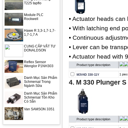
T225 tapflo
Module PLC
• Actuator heads can 
Rockwell
• With latching end po
Hawe R 3,3-1,7-1,7-
1,7-1,7 A
• Continuous adjustme
• Lever can be trans
CUNG CẤP VẬT TƯ
DONALDSON
• Actuator head with 9
Reflex Sensor
Product type description
Wenglor P1NH303
1 piec
M3V4D 330-11Y
Danh Mục Sản Phẩm
4.
M 330 Plunger S
Schmersal Trong
Ngành Sữa
Danh Mục Sản Phẩm
Schmersal Tồn Kho
Có Sẵn
Van SAMSON 3351
Product type description