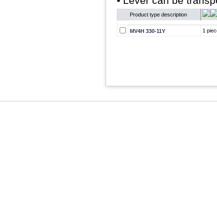
• Lever can be trans
Product type description
1 piec
MV4H 330-11Y