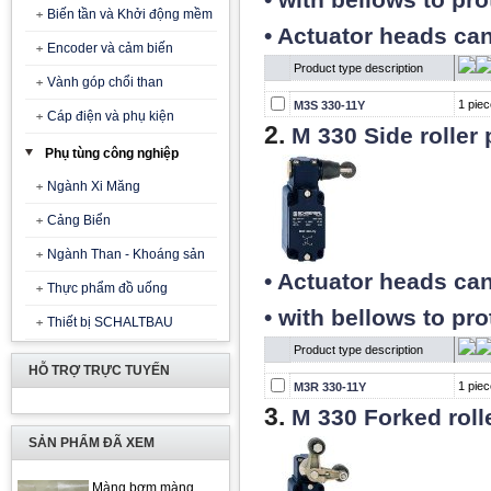
• with bellows to pr
Biến tần và Khởi động mềm
• Actuator heads can
Encoder và cảm biến
Product type description
Vành góp chổi than
1 piec
M3S 330-11Y
Cáp điện và phụ kiện
2.
M 330 Side roller
Phụ tùng công nghiệp
Ngành Xi Măng
Cảng Biển
Ngành Than - Khoáng sản
• Actuator heads can
Thực phẩm đồ uống
• with bellows to pr
Thiết bị SCHALTBAU
Product type description
HỖ TRỢ TRỰC TUYẾN
1 piec
M3R 330-11Y
3.
M 330 Forked roll
SẢN PHẨM ĐÃ XEM
Màng bơm màng