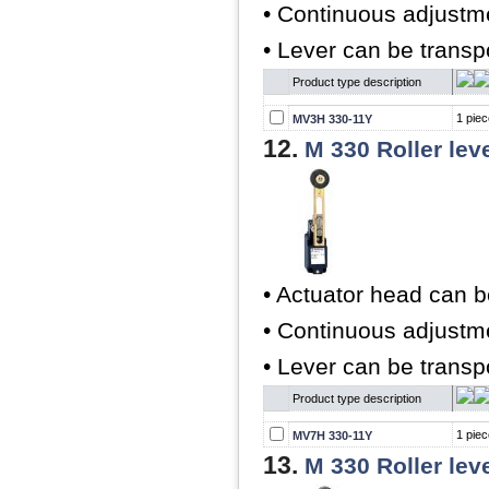
• Continuous adjustme
• Lever can be trans
Product type description
1 piec
MV3H 330-11Y
12.
M 330 Roller lev
• Actuator head can b
• Continuous adjustme
• Lever can be trans
Product type description
1 piec
MV7H 330-11Y
13.
M 330 Roller lev