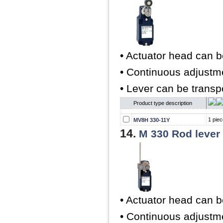
• Actuator head can b
• Continuous adjustme
• Lever can be trans
Product type description
1 piec
MV8H 330-11Y
14.
M 330 Rod lever
• Actuator head can b
• Continuous adjustme