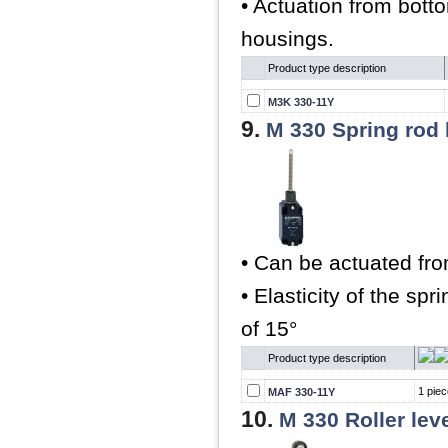
• Actuation from botto
housings.
Product type description
M3K 330-11Y
9.
M 330 Spring rod 
• Can be actuated fro
• Elasticity of the sp
of 15°
Product type description
1 piec
MAF 330-11Y
10.
M 330 Roller lev