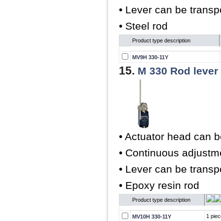
• Lever can be trans
• Steel rod
Product type description
MV9H 330-11Y
15.
M 330 Rod lever
• Actuator head can b
• Continuous adjustme
• Lever can be trans
• Epoxy resin rod
Product type description
1 piec
MV10H 330-11Y