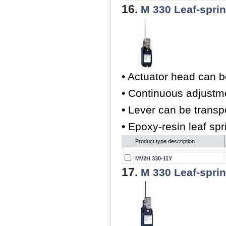
16.
M 330 Leaf-sprin
• Actuator head can b
• Continuous adjustme
• Lever can be trans
• Epoxy-resin leaf spr
Product type description
MV2H 330-11Y
17.
M 330 Leaf-spri