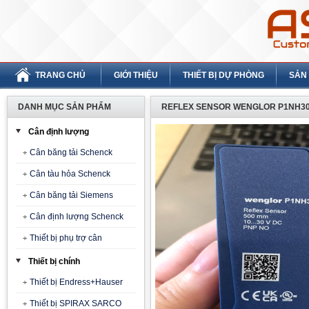
TRANG CHỦ
GIỚI THIỆU
THIẾT BỊ DỰ PHÒNG
SẢN
DANH MỤC SẢN PHẨM
REFLEX SENSOR WENGLOR P1NH3
Cân định lượng
Cân băng tải Schenck
Cân tàu hỏa Schenck
Cân băng tải Siemens
Cân định lượng Schenck
Thiết bị phụ trợ cân
Thiết bị chính
Thiết bị Endress+Hauser
Thiết bị SPIRAX SARCO