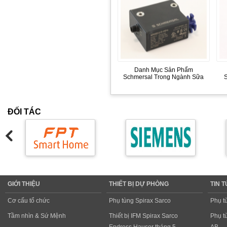
Danh Mục Sản Phẩm
Schmersal Trong Ngành Sữa
ĐỐI TÁC
GIỚI THIỆU
THIẾT BỊ DỰ PHÒNG
TIN 
Cơ cấu tổ chức
Phụ tùng Spirax Sarco
Phụ t
Tầm nhìn & Sứ Mệnh
Thiết bị IFM Spirax Sarco
Phụ t