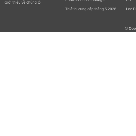
Endress Hauser tháng 5
AB
Giới thiệu về chúng tôi
Thiết bị cung cấp tháng 5 2026
Lọc D
© Cop