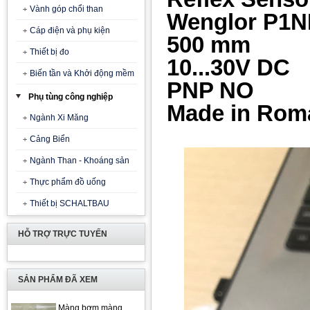
Vành góp chổi than
Wenglor P1N
Cáp điện và phụ kiện
500 mm
Thiết bị đo
10...30V DC
Biến tần và Khởi động mềm
PNP NO
Phụ tùng công nghiệp
Made in Rom
Ngành Xi Măng
Cảng Biển
Ngành Than - Khoáng sản
Thực phẩm đồ uống
Thiết bị SCHALTBAU
HỖ TRỢ TRỰC TUYẾN
SẢN PHẨM ĐÃ XEM
Màng bơm màng