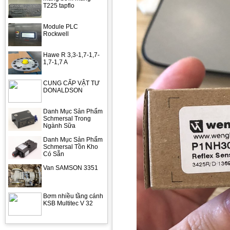
T225 tapflo
Module PLC
Rockwell
Hawe R 3,3-1,7-1,7-
1,7-1,7 A
CUNG CẤP VẬT TƯ
DONALDSON
Danh Mục Sản Phẩm
Schmersal Trong
Ngành Sữa
Danh Mục Sản Phẩm
Schmersal Tồn Kho
Có Sẵn
Van SAMSON 3351
Bơm nhiều tầng cánh
KSB Multitec V 32