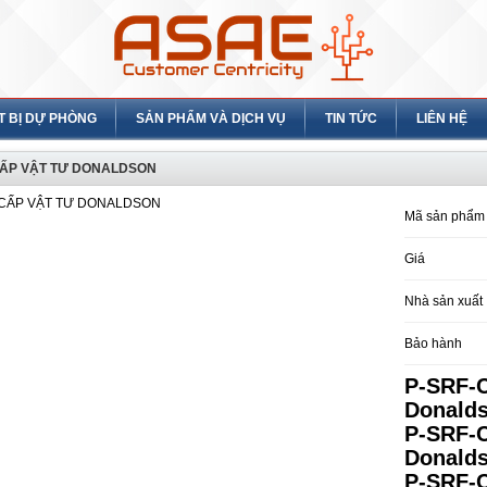
T BỊ DỰ PHÒNG
SẢN PHẨM VÀ DỊCH VỤ
TIN TỨC
LIÊN HỆ
ẤP VẬT TƯ DONALDSON
Mã sản phẩm
Giá
Nhà sản xuất
Bảo hành
P-SRF-C
Donalds
P-SRF-C
Donalds
P-SRF-C