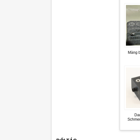
Màng b
Da
Schmer