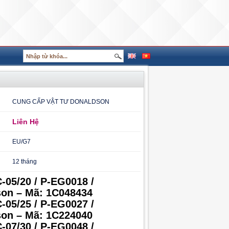
CUNG CẤP VẬT TƯ DONALDSON
Liên Hệ
EU/G7
12 tháng
-05/20 / P-EG0018 /
on – Mã: 1C048434
-05/25 / P-EG0027 /
on – Mã: 1C224040
-07/30 / P-EG0048 /