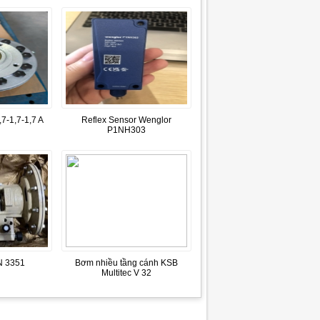
7-1,7-1,7 A
Reflex Sensor Wenglor
P1NH303
 3351
Bơm nhiều tầng cánh KSB
Multitec V 32