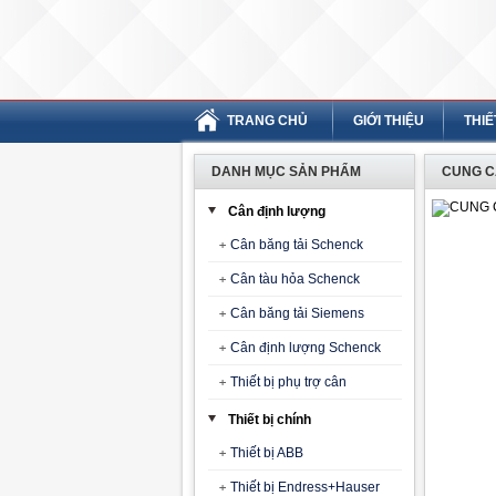
TRANG CHỦ
GIỚI THIỆU
THIẾ
DANH MỤC SẢN PHẨM
CUNG C
Cân định lượng
Cân băng tải Schenck
Cân tàu hỏa Schenck
Cân băng tải Siemens
Cân định lượng Schenck
Thiết bị phụ trợ cân
Thiết bị chính
Thiết bị ABB
Thiết bị Endress+Hauser