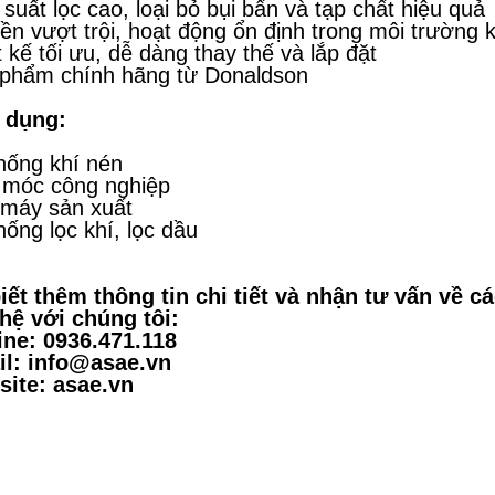
 suất lọc cao, loại bỏ bụi bẩn và tạp chất hiệu quả
ền vượt trội, hoạt động ổn định trong môi trường 
t kế tối ưu, dễ dàng thay thế và lắp đặt
phẩm chính hãng từ Donaldson
 dụng:
hống khí nén
móc công nghiệp
máy sản xuất
hống lọc khí, lọc dầu
iết thêm thông tin chi tiết và nhận tư vấn về c
 hệ với chúng tôi:
ine: 0936.471.118
l: info@asae.vn
ite: asae.vn