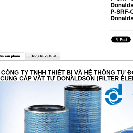
Donalds
P-SRF-C
Donalds
tin sản phẩm
Thông tin kỹ thuật
CÔNG TY TNHH THIẾT BỊ VÀ HỆ THỐNG TỰ Đ
CUNG CẤP
VẬT TƯ DONALDSON (FILTER ELE