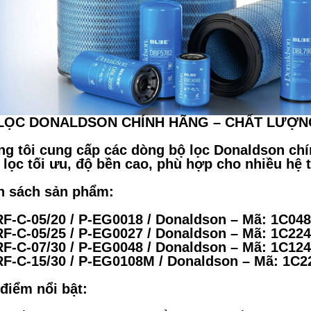
LỌC DONALDSON CHÍNH HÃNG – CHẤT LƯỢN
g tôi cung cấp các dòng bộ lọc Donaldson ch
 lọc tối ưu, độ bền cao, phù hợp cho nhiều hệ
h sách sản phẩm:
F-C-05/20 / P-EG0018 / Donaldson – Mã: 1C04
F-C-05/25 / P-EG0027 / Donaldson – Mã: 1C22
F-C-07/30 / P-EG0048 / Donaldson – Mã: 1C12
F-C-15/30 / P-EG0108M / Donaldson – Mã: 1C2
điểm nổi bật: