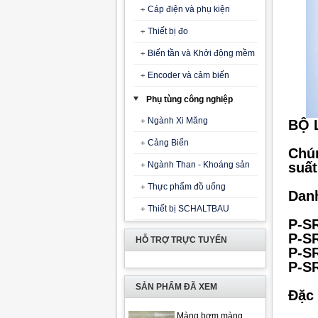
Cáp điện và phụ kiện
Thiết bị đo
Biến tần và Khởi động mềm
Encoder và cảm biến
Phụ tùng công nghiệp
Ngành Xi Măng
BỘ 
Cảng Biển
Chún
Ngành Than - Khoáng sản
suất
Thực phẩm đồ uống
Dan
Thiết bị SCHALTBAU
P-SR
P-SR
HỖ TRỢ TRỰC TUYẾN
P-SR
P-SR
SẢN PHẨM ĐÃ XEM
Đặc 
Màng bơm màng