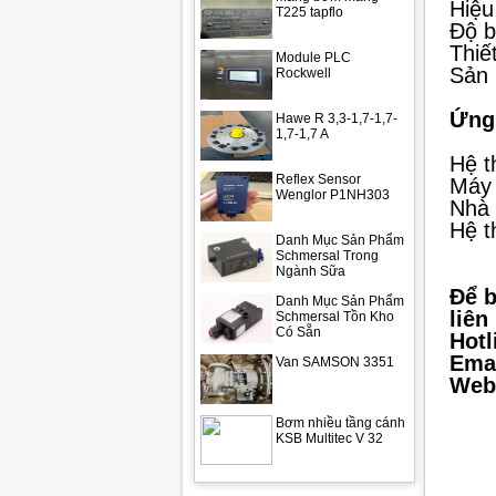
Hiệu
T225 tapflo
Độ b
Thiế
Module PLC
Sản 
Rockwell
Ứng
Hawe R 3,3-1,7-1,7-
1,7-1,7 A
Hệ t
Reflex Sensor
Máy 
Wenglor P1NH303
Nhà 
Hệ t
Danh Mục Sản Phẩm
Schmersal Trong
Ngành Sữa
Để b
Danh Mục Sản Phẩm
liên
Schmersal Tồn Kho
Có Sẵn
Hotl
Emai
Van SAMSON 3351
Webs
Bơm nhiều tầng cánh
KSB Multitec V 32