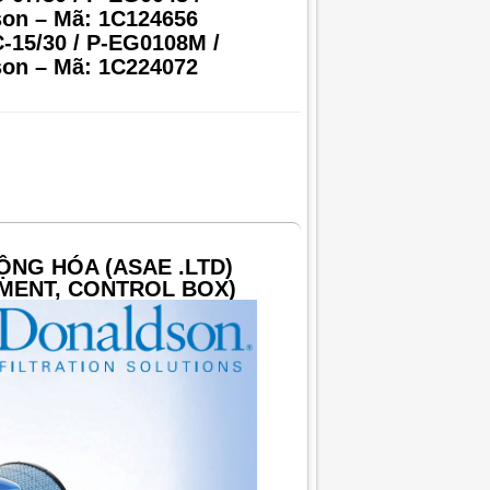
on – Mã: 1C124656
-15/30 / P-EG0108M /
on – Mã: 1C224072
ỘNG HÓA (ASAE .LTD)
MENT, CONTROL BOX)