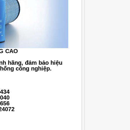
G CAO
ính hãng, đảm bảo hiệu
 thống công nghiệp.
8434
4040
4656
24072