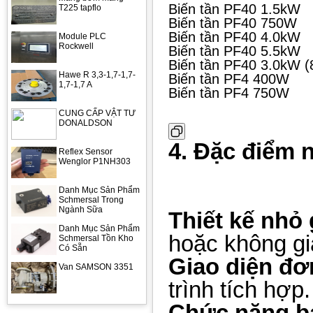
Biến tần PF40 1.5kW
T225 tapflo
Biến tần PF40 750W
Biến tần PF40 4.0kW
Module PLC
Rockwell
Biến tần PF40 5.5kW
Biến tần PF40 3.0kW (
Hawe R 3,3-1,7-1,7-
Biến tần PF4 400W
1,7-1,7 A
Biến tần PF4 750W
CUNG CẤP VẬT TƯ
DONALDSON
4. Đặc điểm 
Reflex Sensor
Wenglor P1NH303
Danh Mục Sản Phẩm
Schmersal Trong
Ngành Sữa
Thiết kế nhỏ
Danh Mục Sản Phẩm
hoặc không gi
Schmersal Tồn Kho
Có Sẵn
Giao diện đơ
Van SAMSON 3351
trình tích hợp.
Chức năng b