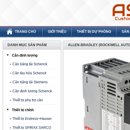
TRANG CHỦ
GIỚI THIỆU
THIẾT BỊ DỰ PHÒNG
SẢN
DANH MỤC SẢN PHẨM
ALLEN-BRADLEY (ROCKWELL AUTO
Cân định lượng
Cân băng tải Schenck
Cân tàu hỏa Schenck
Cân băng tải Siemens
Cân định lượng Schenck
Thiết bị phụ trợ cân
Thiết bị chính
Thiết bị Endress+Hauser
Thiết bị SPIRAX SARCO