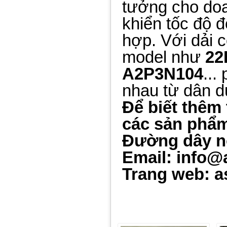
tưởng cho doa
khiển tốc độ đ
hợp. Với dải 
model như
22
A2P3N104
...
nhau từ dân d
Để biết thêm 
các sản phẩm 
Đường dây n
Email: info@
Trang web: a