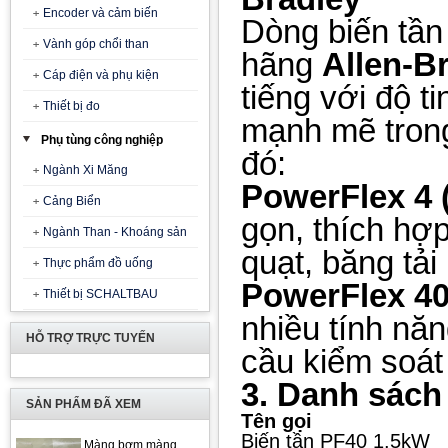
Encoder và cảm biến
Dòng biến tần
Vành góp chổi than
hãng
Allen-B
Cáp điện và phụ kiện
tiếng với độ t
Thiết bị đo
mạnh mẽ trong
Phụ tùng công nghiệp
đó:
Ngành Xi Măng
PowerFlex 4 
Cảng Biển
gọn, thích hợ
Ngành Than - Khoáng sản
quạt, băng tải
Thực phẩm đồ uống
PowerFlex 40
Thiết bị SCHALTBAU
nhiều tính nă
HỖ TRỢ TRỰC TUYẾN
cầu kiểm soát
3. Danh sách
SẢN PHẨM ĐÃ XEM
Tên gọi
Biến tần PF40 1.5kW
Màng bơm màng