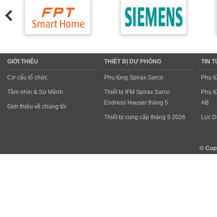
GIỚI THIỆU
THIẾT BỊ DỰ PHÒNG
TIN 
Cơ cấu tổ chức
Phụ tùng Spirax Sarco
Phụ t
Tầm nhìn & Sứ Mệnh
Thiết bị IFM Spirax Sarco
Phụ t
Endress Hauser tháng 5
AB
Giới thiệu về chúng tôi
Thiết bị cung cấp tháng 5 2026
Lọc D
© Cop