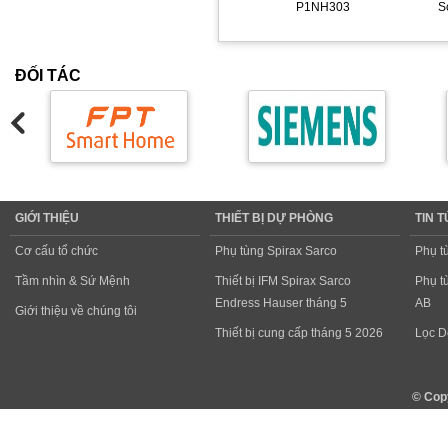
P1NH303
S
ĐỐI TÁC
GIỚI THIỆU
THIẾT BỊ DỰ PHÒNG
TIN 
Cơ cấu tổ chức
Phụ tùng Spirax Sarco
Phụ t
Tầm nhìn & Sứ Mệnh
Thiết bị IFM Spirax Sarco
Phụ t
Endress Hauser tháng 5
AB
Giới thiệu về chúng tôi
Thiết bị cung cấp tháng 5 2026
Lọc D
© Cop