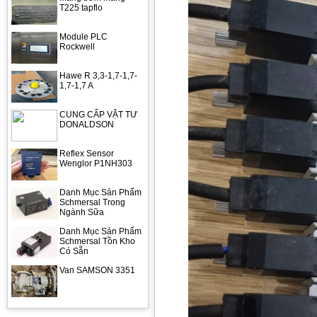
T225 tapflo
Module PLC
Rockwell
Hawe R 3,3-1,7-1,7-
1,7-1,7 A
CUNG CẤP VẬT TƯ
DONALDSON
Reflex Sensor
Wenglor P1NH303
Danh Mục Sản Phẩm
Schmersal Trong
Ngành Sữa
Danh Mục Sản Phẩm
Schmersal Tồn Kho
Có Sẵn
Van SAMSON 3351