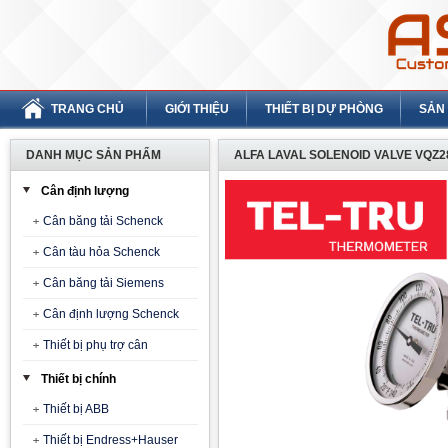
TRANG CHỦ
GIỚI THIỆU
THIẾT BỊ DỰ PHÒNG
SẢN
DANH MỤC SẢN PHẨM
ALFA LAVAL SOLENOID VALVE VQZ2
Cân định lượng
Cân băng tải Schenck
Cân tàu hỏa Schenck
Cân băng tải Siemens
Cân định lượng Schenck
Thiết bị phụ trợ cân
Thiết bị chính
Thiết bị ABB
Thiết bị Endress+Hauser