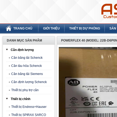
TRANG CHỦ
GIỚI THIỆU
THIẾT BỊ DỰ PHÒNG
SẢN
DANH MỤC SẢN PHẨM
POWERFLEX 40 (MODEL: 22B-D6P0N
Cân định lượng
Cân băng tải Schenck
Cân tàu hỏa Schenck
Cân băng tải Siemens
Cân định lượng Schenck
Thiết bị phụ trợ cân
Thiết bị chính
Thiết bị Endress+Hauser
Thiết bị SPIRAX SARCO