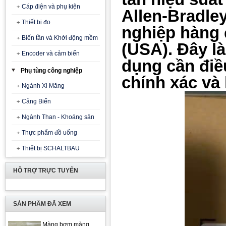
Cáp điện và phụ kiện
Allen-Bradle
Thiết bị đo
nghiệp hàng 
Biến tần và Khởi động mềm
(USA). Đây l
Encoder và cảm biến
dụng cần điề
Phụ tùng công nghiệp
chính xác và 
Ngành Xi Măng
Cảng Biển
Ngành Than - Khoáng sản
Thực phẩm đồ uống
Thiết bị SCHALTBAU
HỖ TRỢ TRỰC TUYẾN
SẢN PHẨM ĐÃ XEM
Màng bơm màng