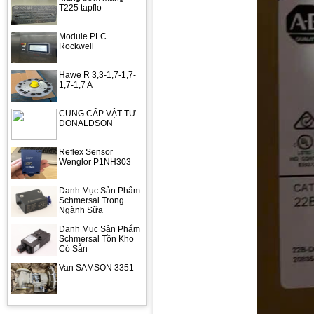
T225 tapflo
Module PLC
Rockwell
Hawe R 3,3-1,7-1,7-
1,7-1,7 A
CUNG CẤP VẬT TƯ
DONALDSON
Reflex Sensor
Wenglor P1NH303
Danh Mục Sản Phẩm
Schmersal Trong
Ngành Sữa
Danh Mục Sản Phẩm
Schmersal Tồn Kho
Có Sẵn
Van SAMSON 3351