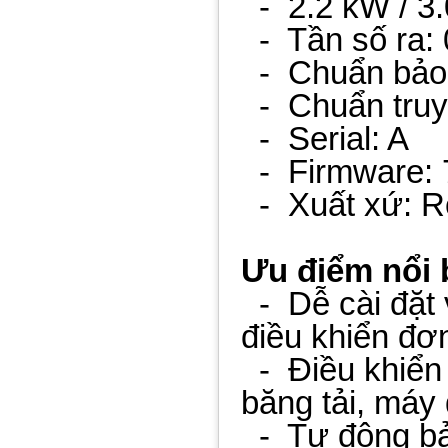
- 2.2 kW / 3
- Tần số ra: 
- Chuẩn bảo
- Chuẩn truy
- Serial: A
- Firmware: 
- Xuất xứ: R
Ưu điểm nổi 
- Dễ cài đặt 
điều khiển đơ
- Điều khiển 
băng tải, máy 
- Tự động bảo