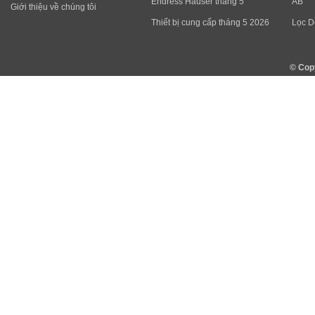
Endress Hauser tháng 5
AB
Giới thiệu về chúng tôi
Thiết bị cung cấp tháng 5 2026
Lọc D
© Cop