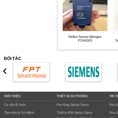
Reflex Sensor Wenglor
P1NH303
S
ĐỐI TÁC
GIỚI THIỆU
THIẾT BỊ DỰ PHÒNG
TIN 
Cơ cấu tổ chức
Phụ tùng Spirax Sarco
Phụ t
Tầm nhìn & Sứ Mệnh
Thiết bị IFM Spirax Sarco
Phụ t