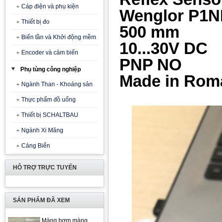
Cáp điện và phụ kiện
Wenglor P1N
Thiết bị đo
500 mm
Biến tần và Khởi động mềm
10...30V DC
Encoder và cảm biến
PNP NO
Phụ tùng công nghiệp
Made in Rom
Ngành Than - Khoáng sản
Thực phẩm đồ uống
Thiết bị SCHALTBAU
Ngành Xi Măng
Cảng Biển
HỖ TRỢ TRỰC TUYẾN
SẢN PHẨM ĐÃ XEM
Màng bơm màng