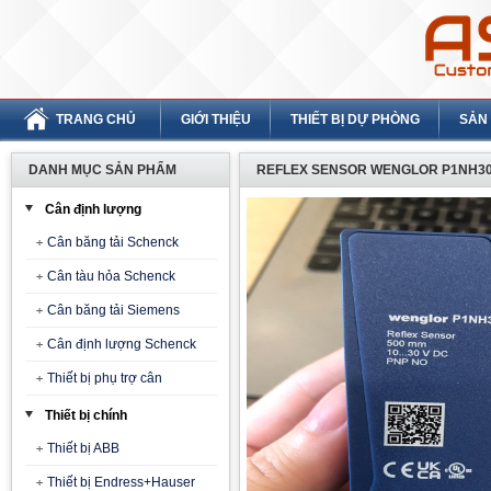
TRANG CHỦ
GIỚI THIỆU
THIẾT BỊ DỰ PHÒNG
SẢN
DANH MỤC SẢN PHẨM
REFLEX SENSOR WENGLOR P1NH3
Cân định lượng
Cân băng tải Schenck
Cân tàu hỏa Schenck
Cân băng tải Siemens
Cân định lượng Schenck
Thiết bị phụ trợ cân
Thiết bị chính
Thiết bị ABB
Thiết bị Endress+Hauser