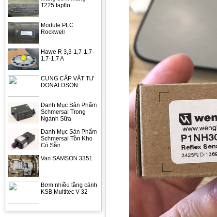
T225 tapflo
Module PLC
Rockwell
Hawe R 3,3-1,7-1,7-
1,7-1,7 A
CUNG CẤP VẬT TƯ
DONALDSON
Danh Mục Sản Phẩm
Schmersal Trong
Ngành Sữa
Danh Mục Sản Phẩm
Schmersal Tồn Kho
Có Sẵn
Van SAMSON 3351
Bơm nhiều tầng cánh
KSB Multitec V 32