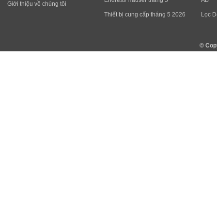
Endress Hauser tháng 5
AB
Giới thiệu về chúng tôi
Thiết bị cung cấp tháng 5 2026
Lọc D
© Cop