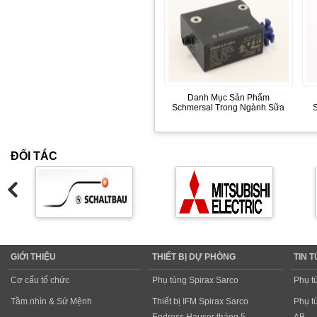
Danh Mục Sản Phẩm
Schmersal Trong Ngành Sữa
ĐỐI TÁC
GIỚI THIỆU
THIẾT BỊ DỰ PHÒNG
TIN 
Cơ cấu tổ chức
Phụ tùng Spirax Sarco
Phụ t
Tầm nhìn & Sứ Mệnh
Thiết bị IFM Spirax Sarco
Phụ t