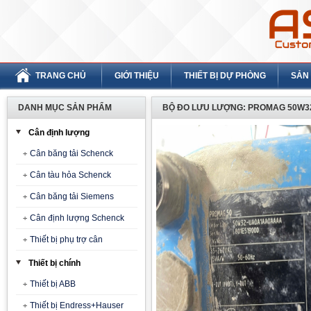
TRANG CHỦ
GIỚI THIỆU
THIẾT BỊ DỰ PHÒNG
SẢN
DANH MỤC SẢN PHẨM
BỘ ĐO LƯU LƯỢNG: PROMAG 50W32
Cân định lượng
Cân băng tải Schenck
Cân tàu hỏa Schenck
Cân băng tải Siemens
Cân định lượng Schenck
Thiết bị phụ trợ cân
Thiết bị chính
Thiết bị ABB
Thiết bị Endress+Hauser