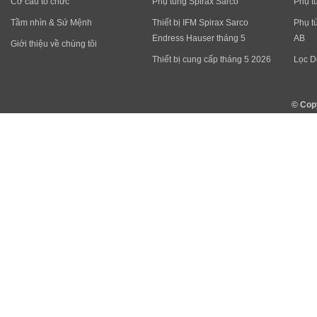
Cơ cấu tổ chức
Phụ tùng Spirax Sarco
Phụ t
Tầm nhìn & Sứ Mệnh
Thiết bị IFM Spirax Sarco
Phụ t
Endress Hauser tháng 5
AB
Giới thiệu về chúng tôi
Thiết bị cung cấp tháng 5 2026
Lọc D
© Cop