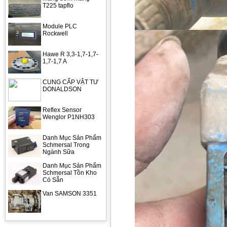
T225 tapflo
Module PLC
Rockwell
Hawe R 3,3-1,7-1,7-
1,7-1,7 A
CUNG CẤP VẬT TƯ
DONALDSON
Reflex Sensor
Wenglor P1NH303
Danh Mục Sản Phẩm
Schmersal Trong
Ngành Sữa
Danh Mục Sản Phẩm
Schmersal Tồn Kho
Có Sẵn
Van SAMSON 3351