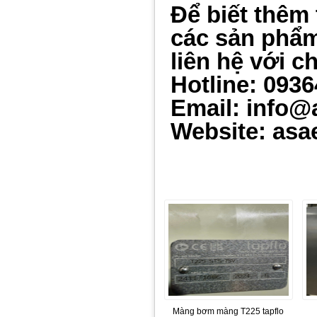
Để biết thêm 
các sản ph
ẩ
liên hệ với c
Hotline: 093
Email: info@
Website: asa
Màng bơm màng T225 tapflo