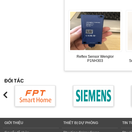
Reflex Sensor Wenglor
P1NH303
S
ĐỐI TÁC
GIỚI THIỆU
THIẾT BỊ DỰ PHÒNG
TIN 