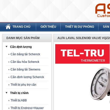
TRANG CHỦ
GIỚI THIỆU
THIẾT BỊ DỰ PHÒNG
SẢN
DANH MỤC SẢN PHẨM
ALFA LAVAL SOLENOID VALVE VQZ2
Cân định lượng
Cân băng tải Schenck
Cân tàu hỏa Schenck
Cân băng tải Siemens
Cân định lượng Schenck
Thiết bị phụ trợ cân
Thiết bị chính
Thiết bị ABB
Thiết bị Endress+Hauser