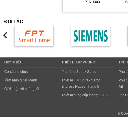
P1NH303
S
ĐỐI TÁC
GIỚI THIỆU
THIẾT BỊ DỰ PHÒNG
TIN 
Cơ cấu tổ chức
Phụ tùng Spirax Sarco
Phụ t
Tầm nhìn & Sứ Mệnh
Thiết bị IFM Spirax Sarco
Phụ t
Endress Hauser tháng 5
AB
Giới thiệu về chúng tôi
Thiết bị cung cấp tháng 5 2026
Lọc D
© Cop