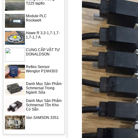
T225 tapflo
Module PLC
Rockwell
Hawe R 3,3-1,7-1,7-
1,7-1,7 A
CUNG CẤP VẬT TƯ
DONALDSON
Reflex Sensor
Wenglor P1NH303
Danh Mục Sản Phẩm
Schmersal Trong
Ngành Sữa
Danh Mục Sản Phẩm
Schmersal Tồn Kho
Có Sẵn
Van SAMSON 3351