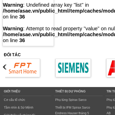
Warning
: Undefined array key "list" in
/home/asae.vn/public_html/temp/caches/modul
on line
36
Warning
: Attempt to read property "value" on null
/home/asae.vn/public_html/temp/caches/modul
on line
36
ĐỐI TÁC
GIỚI THIỆU
THIẾT BỊ DỰ PHÒNG
TIN 
Cơ cấu tổ chức
Phụ tùng Spirax Sarco
Phụ t
Tầm nhìn & Sứ Mệnh
Thiết bị IFM Spirax Sarco
Phụ t
Endress Hauser tháng 5
AB