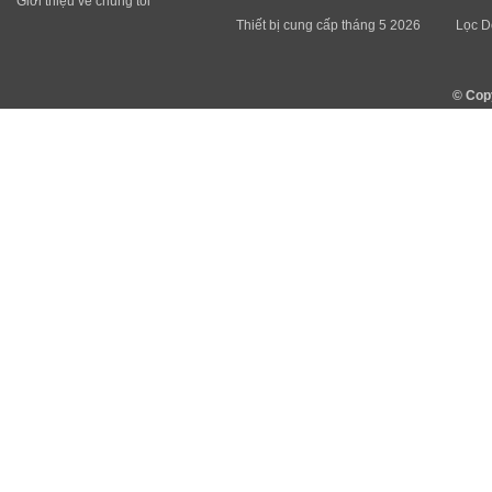
Giới thiệu về chúng tôi
Thiết bị cung cấp tháng 5 2026
Lọc D
© Cop