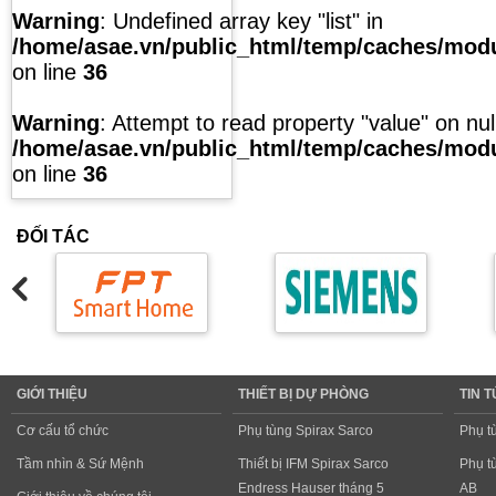
Warning
: Undefined array key "list" in
/home/asae.vn/public_html/temp/caches/modul
on line
36
Warning
: Attempt to read property "value" on null
/home/asae.vn/public_html/temp/caches/modul
on line
36
ĐỐI TÁC
GIỚI THIỆU
THIẾT BỊ DỰ PHÒNG
TIN 
Cơ cấu tổ chức
Phụ tùng Spirax Sarco
Phụ t
Tầm nhìn & Sứ Mệnh
Thiết bị IFM Spirax Sarco
Phụ t
Endress Hauser tháng 5
AB