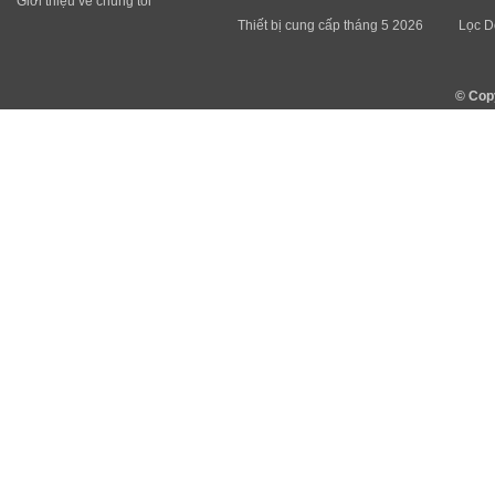
Giới thiệu về chúng tôi
Thiết bị cung cấp tháng 5 2026
Lọc D
© Cop