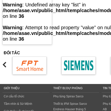
Warning
: Undefined array key "list" in
/home/asae.vn/public_html/temp/caches/modul
on line
36
Warning
: Attempt to read property "value" on null
/home/asae.vn/public_html/temp/caches/modul
on line
36
ĐỐI TÁC
GIỚI THIỆU
THIẾT BỊ DỰ PHÒNG
TIN 
Cơ cấu tổ chức
Phụ tùng Spirax Sarco
Phụ t
Tầm nhìn & Sứ Mệnh
Thiết bị IFM Spirax Sarco
Phụ t
Endress Hauser tháng 5
AB