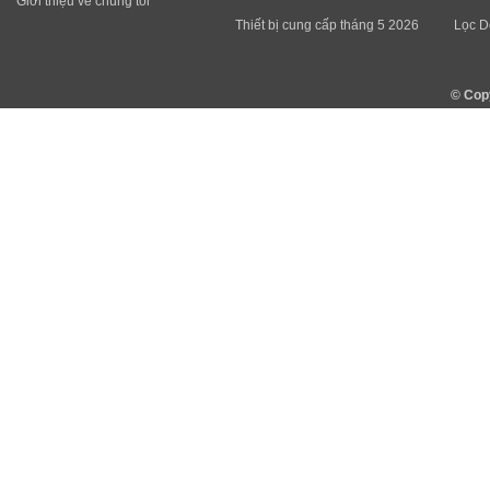
Giới thiệu về chúng tôi
Thiết bị cung cấp tháng 5 2026
Lọc D
© Cop