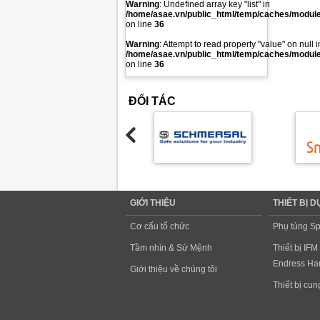
Warning
: Undefined array key "list" in
/home/asae.vn/public_html/temp/caches/modules
on line
36
Warning
: Attempt to read property "value" on null i
/home/asae.vn/public_html/temp/caches/modules
on line
36
ĐỐI TÁC
GIỚI THIỆU
THIẾT BỊ 
Cơ cấu tổ chức
Phụ tùng Sp
Tầm nhìn & Sứ Mệnh
Thiết bị IFM
Endress Hau
Giới thiệu về chúng tôi
Thiết bị cu