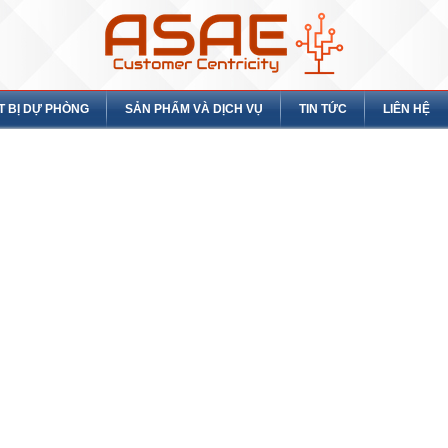
T BỊ DỰ PHÒNG
SẢN PHẨM VÀ DỊCH VỤ
TIN TỨC
LIÊN HỆ