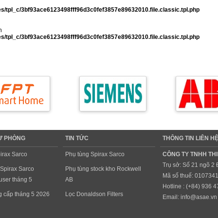
/tpl_c/3bf93ace6123498fff96d3c0fef3857e89632010.file.classic.tpl.php
n
/tpl_c/3bf93ace6123498fff96d3c0fef3857e89632010.file.classic.tpl.php
DỰ PHÒNG
TIN TỨC
THÔNG TIN LIÊN H
irax Sarco
Phụ tùng Spirax Sarco
CÔNG TY TNHH THI
Trụ sở: Số 21 ngõ 2
 Spirax Sarco
Phụ tùng stock kho Rockwell
Mã số thuế: 010734
ser tháng 5
AB
Hotline : (+84)
936 4
ng cấp tháng 5 2026
Lọc Donaldson Filters
Email:
info@asae.vn