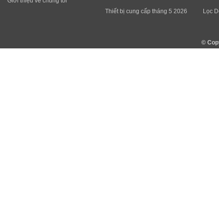
Giới thiệu về chúng tôi
Thiết bị cung cấp tháng 5 2026
Lọc D
© Cop