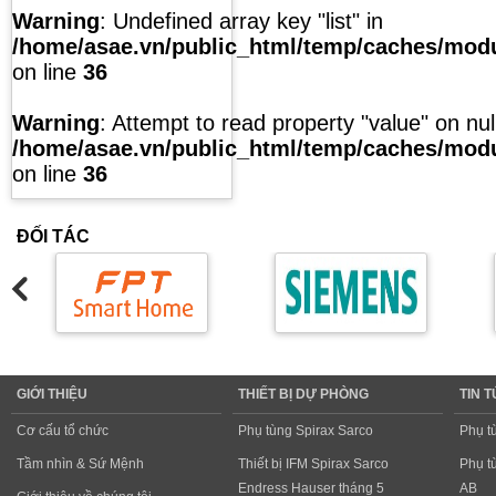
Warning
: Undefined array key "list" in
/home/asae.vn/public_html/temp/caches/modul
on line
36
Warning
: Attempt to read property "value" on null
/home/asae.vn/public_html/temp/caches/modul
on line
36
ĐỐI TÁC
GIỚI THIỆU
THIẾT BỊ DỰ PHÒNG
TIN 
Cơ cấu tổ chức
Phụ tùng Spirax Sarco
Phụ t
Tầm nhìn & Sứ Mệnh
Thiết bị IFM Spirax Sarco
Phụ t
Endress Hauser tháng 5
AB