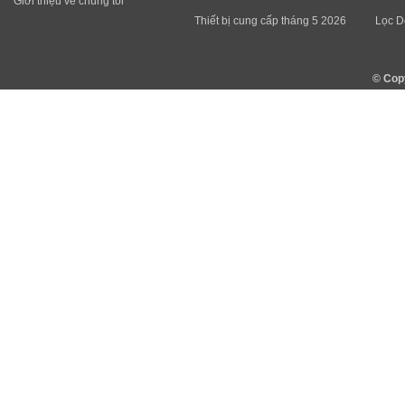
Giới thiệu về chúng tôi
Thiết bị cung cấp tháng 5 2026
Lọc D
© Cop