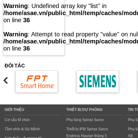
Warning
: Undefined array key "list" in
/home/asae.vn/public_html/temp/caches/modul
on line
36
Warning
: Attempt to read property "value" on null
/home/asae.vn/public_html/temp/caches/modul
on line
36
ĐỐI TÁC
GIỚI THIỆU
THIẾT BỊ DỰ PHÒNG
TIN 
Cơ cấu tổ chức
Phụ tùng Spirax Sarco
Phụ t
Tầm nhìn & Sứ Mệnh
Thiết bị IFM Spirax Sarco
Phụ t
Endress Hauser tháng 5
AB