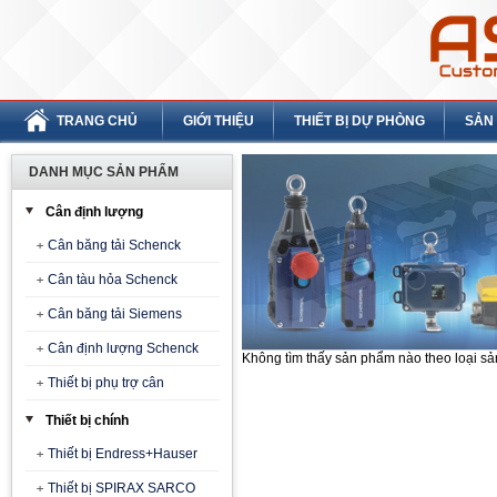
TRANG CHỦ
GIỚI THIỆU
THIẾT BỊ DỰ PHÒNG
SẢN
DANH MỤC SẢN PHẨM
Cân định lượng
Cân băng tải Schenck
Cân tàu hỏa Schenck
Cân băng tải Siemens
Cân định lượng Schenck
Không tìm thấy sản phẩm nào theo loại s
Thiết bị phụ trợ cân
Thiết bị chính
Thiết bị Endress+Hauser
Thiết bị SPIRAX SARCO