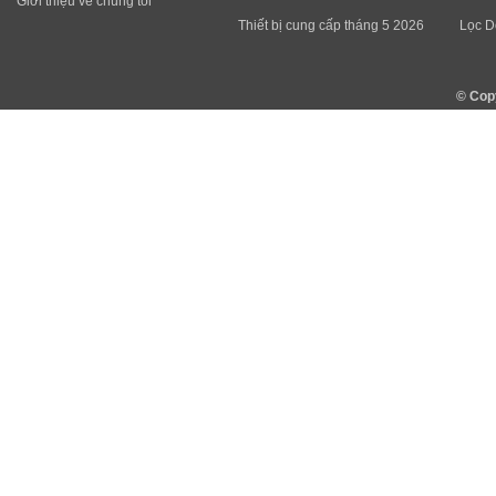
Giới thiệu về chúng tôi
Thiết bị cung cấp tháng 5 2026
Lọc D
© Cop