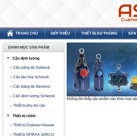
TRANG CHỦ
GIỚI THIỆU
THIẾT BỊ DỰ PHÒNG
SẢN
DANH MỤC SẢN PHẨM
Cân định lượng
Cân băng tải Schenck
Cân tàu hỏa Schenck
Cân băng tải Siemens
Cân định lượng Schenck
Không tìm thấy sản phẩm nào theo loại s
Thiết bị phụ trợ cân
Thiết bị chính
Thiết bị Endress+Hauser
Thiết bị SPIRAX SARCO