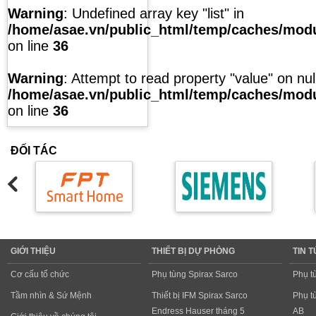
Warning
: Undefined array key "list" in
/home/asae.vn/public_html/temp/caches/modul
on line
36
Warning
: Attempt to read property "value" on null
/home/asae.vn/public_html/temp/caches/modul
on line
36
ĐỐI TÁC
GIỚI THIỆU
THIẾT BỊ DỰ PHÒNG
TIN 
Cơ cấu tổ chức
Phụ tùng Spirax Sarco
Phụ t
Tầm nhìn & Sứ Mệnh
Thiết bị IFM Spirax Sarco
Phụ t
Endress Hauser tháng 5
AB