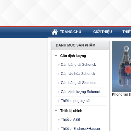
TRANG CHỦ
GIỚI THIỆU
THIẾ
DANH MỤC SẢN PHẨM
Cân định lượng
Cân băng tải Schenck
Cân tàu hỏa Schenck
Cân băng tải Siemens
Cân định lượng Schenck
Không tìm t
Thiết bị phụ trợ cân
Thiết bị chính
Thiết bị ABB
Thiết bị Endress+Hauser