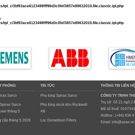
/tpl_c/3bf93ace6123498fff96d3c0fef3857e89632010.file.classic.tpl.php
n
/tpl_c/3bf93ace6123498fff96d3c0fef3857e89632010.file.classic.tpl.php
DỰ PHÒNG
TIN TỨC
THÔNG TIN LIÊN H
irax Sarco
Phụ tùng Spirax Sarco
CÔNG TY TNHH THI
Trụ sở: Số 21 ngõ 2
 Spirax Sarco
Phụ tùng stock kho Rockwell
Mã số thuế: 010734
ser tháng 5
AB
Hotline : (+84)
936 4
ng cấp tháng 5 2026
Lọc Donaldson Filters
Email:
info@asae.vn