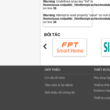
Warning
: Undefined array key "list" in
/home/asae.vn/public_html/temp/caches/modules
on line
36
Warning
: Attempt to read property "value" on null i
/home/asae.vn/public_html/temp/caches/modules
on line
36
ĐỐI TÁC
GIỚI THIỆU
THIẾT BỊ 
Cơ cấu tổ chức
Phụ tùng Sp
Tầm nhìn & Sứ Mệnh
Thiết bị IFM
Endress Hau
Giới thiệu về chúng tôi
Thiết bị cu