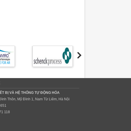
Ệ
ẾT BỊ VÀ HỆ THỐNG TỰ ĐỘNG HÓA
 Đình Thôn, Mỹ Đình 1, Nam Từ Liêm, Hà Nội
1651
71 118