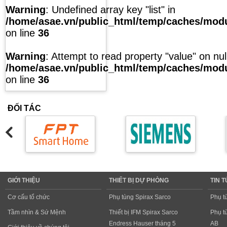
Warning
: Undefined array key "list" in
/home/asae.vn/public_html/temp/caches/modul
on line
36
Warning
: Attempt to read property "value" on null
/home/asae.vn/public_html/temp/caches/modul
on line
36
ĐỐI TÁC
GIỚI THIỆU
THIẾT BỊ DỰ PHÒNG
TIN 
Cơ cấu tổ chức
Phụ tùng Spirax Sarco
Phụ t
Tầm nhìn & Sứ Mệnh
Thiết bị IFM Spirax Sarco
Phụ t
Endress Hauser tháng 5
AB