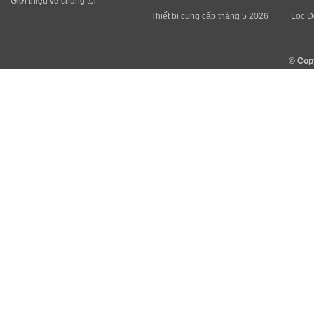
Giới thiệu về chúng tôi
Thiết bị cung cấp tháng 5 2026
Lọc D
© Cop