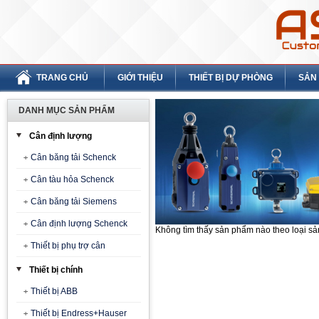
TRANG CHỦ
GIỚI THIỆU
THIẾT BỊ DỰ PHÒNG
SẢN
DANH MỤC SẢN PHẨM
Cân định lượng
Cân băng tải Schenck
Cân tàu hỏa Schenck
Cân băng tải Siemens
Cân định lượng Schenck
Không tìm thấy sản phẩm nào theo loại s
Thiết bị phụ trợ cân
Thiết bị chính
Thiết bị ABB
Thiết bị Endress+Hauser