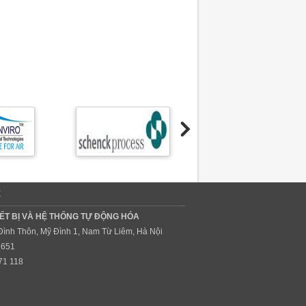
Ệ
ẾT BỊ VÀ HỆ THỐNG TỰ ĐỘNG HÓA
 Đình Thôn, Mỹ Đình 1, Nam Từ Liêm, Hà Nội
1651
71 118