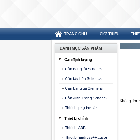
TRANG CHỦ
GIỚI THIỆU
THIẾ
DANH MỤC SẢN PHẨM
Cân định lượng
Cân băng tải Schenck
Cân tàu hỏa Schenck
Cân băng tải Siemens
Cân định lượng Schenck
Không tìm t
Thiết bị phụ trợ cân
Thiết bị chính
Thiết bị ABB
Thiết bị Endress+Hauser