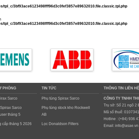
/tpl_c/3bf93ace6123498fff96d3c0fef3857e89632010.file.classic.tpl.php
n
/tpl_c/3bf93ace6123498fff96d3c0fef3857e89632010.file.classic.tpl.php
DỰ PHÒNG
TIN TỨC
THÔNG TIN LIÊN H
irax Sarco
Phụ tùng Spirax Sarco
CÔNG TY TNHH THI
Trụ sở: Số 21 ngõ 2
 Spirax Sarco
Phụ tùng stock kho Rockwell
Mã số thuế: 010734
ser tháng 5
AB
Hotline : (+84)
936 4
ng cấp tháng 5 2026
Lọc Donaldson Filters
Email:
info@asae.vn