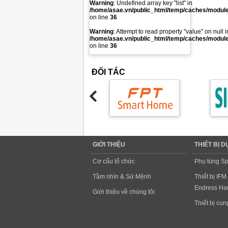
Warning
: Undefined array key "list" in
/home/asae.vn/public_html/temp/caches/modules
on line
36
Warning
: Attempt to read property "value" on null i
/home/asae.vn/public_html/temp/caches/modules
on line
36
ĐỐI TÁC
GIỚI THIỆU
THIẾT BỊ 
Cơ cấu tổ chức
Phụ tùng Sp
Tầm nhìn & Sứ Mệnh
Thiết bị IFM
Endress Hau
Giới thiệu về chúng tôi
Thiết bị cu