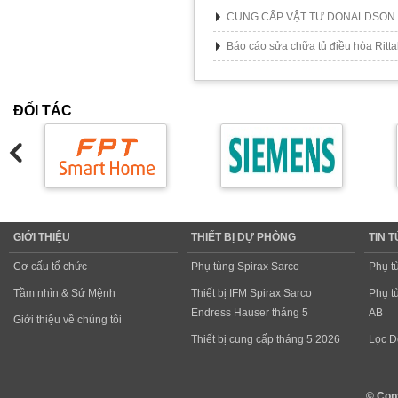
CUNG CẤP VẬT TƯ DONALDSON
Báo cáo sửa chữa tủ điều hòa Ritta
ĐỐI TÁC
GIỚI THIỆU
THIẾT BỊ DỰ PHÒNG
TIN 
Cơ cấu tổ chức
Phụ tùng Spirax Sarco
Phụ t
Tầm nhìn & Sứ Mệnh
Thiết bị IFM Spirax Sarco
Phụ t
Endress Hauser tháng 5
AB
Giới thiệu về chúng tôi
Thiết bị cung cấp tháng 5 2026
Lọc D
© Cop