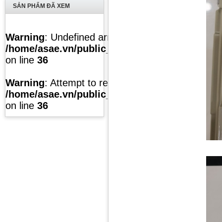
SẢN PHẨM ĐÃ XEM
Warning
: Undefined array key "list" in
/home/asae.vn/public_html/temp/caches/modul
on line
36
Warning
: Attempt to read property "value" on null
/home/asae.vn/public_html/temp/caches/modul
on line
36