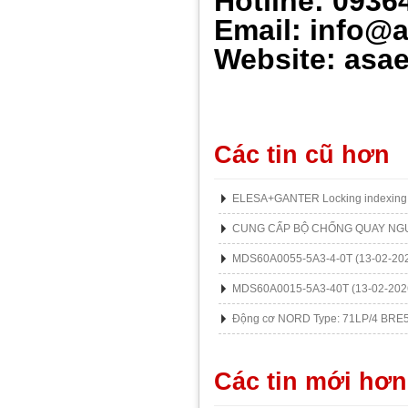
Hotline: 0936
Email: info@
Website: asae
Các tin cũ hơn
ELESA+GANTER Locking indexing 
CUNG CẤP BỘ CHỐNG QUAY NG
MDS60A0055-5A3-4-0T
(13-02-20
MDS60A0015-5A3-40T
(13-02-202
Động cơ NORD Type: 71LP/4 BRE
Các tin mới hơn