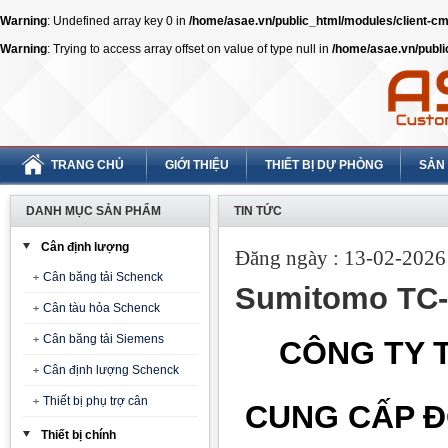
Warning
: Undefined array key 0 in
/home/asae.vn/public_html/modules/client-
Warning
: Trying to access array offset on value of type null in
/home/asae.vn/publ
TRANG CHỦ
GIỚI THIỆU
THIẾT BỊ DỰ PHÒNG
SẢN
DANH MỤC SẢN PHẨM
TIN TỨC
Cân định lượng
Đăng ngày : 13-02-2026 
Cân băng tải Schenck
Sumitomo TC-
Cân tàu hỏa Schenck
Cân băng tải Siemens
CÔNG TY T
Cân định lượng Schenck
Thiết bị phụ trợ cân
CUNG CẤP Đ
Thiết bị chính