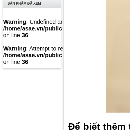
SẢN PHẨM ĐÃ XEM
Warning
: Undefined array key "list" in
/home/asae.vn/public_html/temp/caches/modul
on line
36
Warning
: Attempt to read property "value" on null
/home/asae.vn/public_html/temp/caches/modul
on line
36
Để biết thêm 