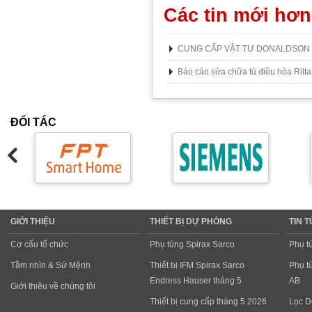
Các tin mới hơn
CUNG CẤP VẬT TƯ DONALDSON
Báo cáo sửa chữa tủ điều hòa Ritta
ĐỐI TÁC
GIỚI THIỆU
THIẾT BỊ DỰ PHÒNG
TIN 
Cơ cấu tổ chức
Phụ tùng Spirax Sarco
Phụ t
Tầm nhìn & Sứ Mệnh
Thiết bị IFM Spirax Sarco
Phụ t
Endress Hauser tháng 5
AB
Giới thiệu về chúng tôi
Thiết bị cung cấp tháng 5 2026
Lọc D