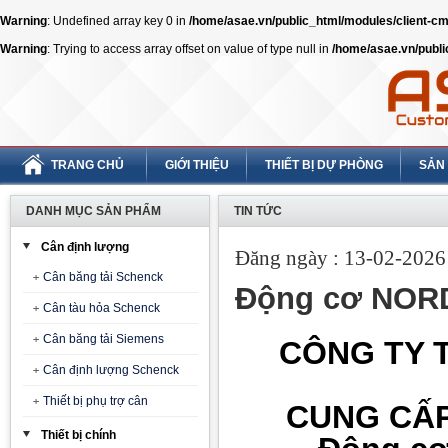
Warning
: Undefined array key 0 in
/home/asae.vn/public_html/modules/client-
Warning
: Trying to access array offset on value of type null in
/home/asae.vn/publ
TRANG CHỦ
GIỚI THIỆU
THIẾT BỊ DỰ PHÒNG
SẢN
DANH MỤC SẢN PHẨM
TIN TỨC
Cân định lượng
Đăng ngày : 13-02-2026 
Cân băng tải Schenck
Động cơ NORD
Cân tàu hỏa Schenck
Cân băng tải Siemens
CÔNG TY T
Cân định lượng Schenck
Thiết bị phụ trợ cân
CUNG CẤP
Thiết bị chính