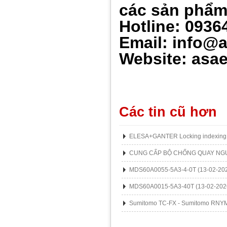
các sản ph
ẩ
Hotline: 0936
Email: info@
Website: asae
Các tin cũ hơn
ELESA+GANTER Locking indexing 
CUNG CẤP BỘ CHỐNG QUAY NG
MDS60A0055-5A3-4-0T
(13-02-20
MDS60A0015-5A3-40T
(13-02-202
Sumitomo TC-FX - Sumitomo RNY