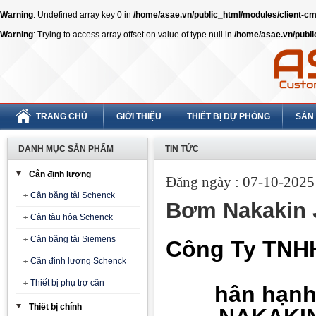
Warning
: Undefined array key 0 in
/home/asae.vn/public_html/modules/client-
Warning
: Trying to access array offset on value of type null in
/home/asae.vn/publ
TRANG CHỦ
GIỚI THIỆU
THIẾT BỊ DỰ PHÒNG
SẢN
DANH MỤC SẢN PHẨM
TIN TỨC
Cân định lượng
Đăng ngày : 07-10-2025 
Cân băng tải Schenck
Bơm Nakakin
Cân tàu hỏa Schenck
Cân băng tải Siemens
Công Ty TNH
Cân định lượng Schenck
Thiết bị phụ trợ cân
hân hạnh 
Thiết bị chính