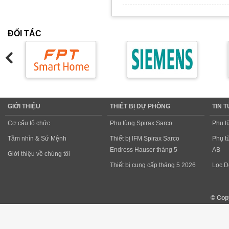
ĐỐI TÁC
GIỚI THIỆU
THIẾT BỊ DỰ PHÒNG
TIN 
Cơ cấu tổ chức
Phụ tùng Spirax Sarco
Phụ t
Tầm nhìn & Sứ Mệnh
Thiết bị IFM Spirax Sarco
Phụ t
Endress Hauser tháng 5
AB
Giới thiệu về chúng tôi
Thiết bị cung cấp tháng 5 2026
Lọc D
© Cop