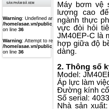
Máy bơm vệ s
SẢN PHẨM ĐÃ XEM
lượng cao đế
Warning
: Undefined array key "list" in
ngành thực ph
/home/asae.vn/public_html/temp/caches/modul
vực đòi hỏi t
on line
36
JM40EP-C là m
Warning
: Attempt to read property "value" on null
hợp giữa độ b
/home/asae.vn/public_html/temp/caches/modul
dàng.
on line
36
2. Thông số k
Model: JM40E
Áp lực làm việ
Đường kính cổ
Số serial: 403
Nhà sản xu