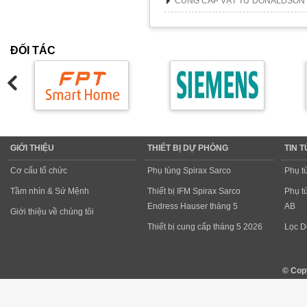
CUNG CẤP VẬT TƯ DONALDSON
ĐỐI TÁC
GIỚI THIỆU
THIẾT BỊ DỰ PHÒNG
TIN 
Cơ cấu tổ chức
Phụ tùng Spirax Sarco
Phụ t
Tầm nhìn & Sứ Mệnh
Thiết bị IFM Spirax Sarco
Phụ t
Endress Hauser tháng 5
AB
Giới thiệu về chúng tôi
Thiết bị cung cấp tháng 5 2026
Lọc D
© Cop