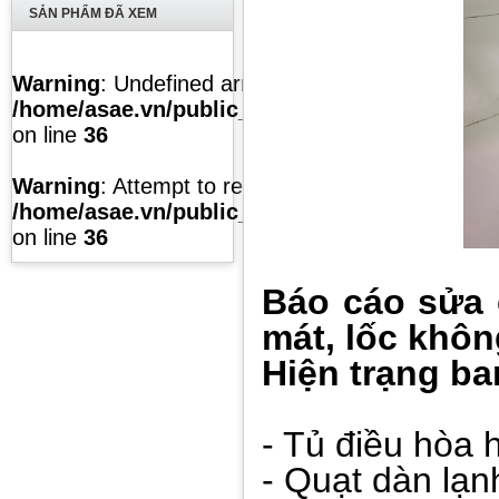
SẢN PHẨM ĐÃ XEM
Warning
: Undefined array key "list" in
/home/asae.vn/public_html/temp/caches/modul
on line
36
Warning
: Attempt to read property "value" on null
/home/asae.vn/public_html/temp/caches/modul
on line
36
Báo cáo sửa c
mát, lốc khô
Hiện trạng ba
- Tủ điều hòa h
- Quạt dàn lạn