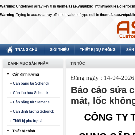
Warning
: Undefined array key 0 in
/home/asae.vn/public_html/modules/client-
Warning
: Trying to access array offset on value of type null in
/home/asae.vn/publ
TRANG CHỦ
GIỚI THIỆU
THIẾT BỊ DỰ PHÒNG
SẢN
DANH MỤC SẢN PHẨM
TIN TỨC
Cân định lượng
Đăng ngày : 14-04-2026 
Cân băng tải Schenck
Báo cáo sửa ch
Cân tàu hỏa Schenck
mát, lốc khôn
Cân băng tải Siemens
Cân định lượng Schenck
CÔNG TY T
Thiết bị phụ trợ cân
Thiết bị chính