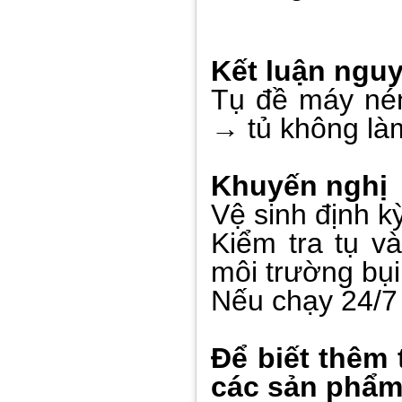
Kết luận ngu
Tụ đề máy nén
→ tủ không là
Khuyến nghị
Vệ sinh định k
Kiểm tra tụ v
môi trường bụi
Nếu chạy 24/7 n
Để biết thêm 
các sản ph
ẩ