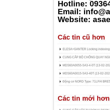
Hotline: 0936
Email: info@
Website: asae
Các tin cũ hơn
ELESA+GANTER Locking indexing 
CUNG CẤP BỘ CHỐNG QUAY NG
MDS60A0055-5A3-4-0T
(13-02-20
MDS60A0015-5A3-40T
(13-02-202
Động cơ NORD Type: 71LP/4 BRE
Các tin mới hơn