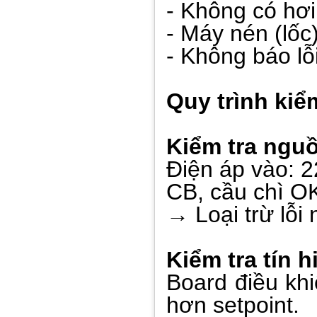
- Không có hơi
- Máy nén (lốc
- Không báo lỗ
Quy trình kiể
Kiểm tra ngu
Điện áp vào: 2
CB, cầu chì O
→ Loại trừ lỗi
Kiểm tra tín h
Board điều khi
hơn setpoint.